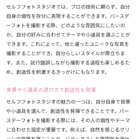
撮影場所に合った背景の選び方
セルフフォトスタジオでは、プロの技術に頼らず、自分
自身の個性を存分に表現することができます。バースデ
セルフフォトスタジオでの季節感の取り入
ーフォトを撮影する際、どのような雰囲気にしたいの
れ方
か、自分の好みに合わせてテーマや小道具を選ぶことが
撮影前の準備でスムーズな進行を確保
できます。これによって、他と違ったユニークな写真を
写真の編集でより一層の魅力を引き出す
撮影することができ、自分らしいスタイルが際立ちま
アルバムとして残すための写真選び
す。また、試行錯誤しながら撮影する過程も楽しめるた
自由なテーマで楽しむセルフフォトスタジオの
め、創造性を刺激するきっかけにもなります。
誕生日撮影アイデア
テーマ選びで誕生日の思い出を鮮やかに
背景や小道具の選び方で創造性を発揮
カラーコーディネートで統一感を演出
セルフフォトスタジオの魅力の一つは、自分自身で背景
セルフフォトスタジオでの季節感を楽しむ
や小道具を選んで、創造性を発揮できることです。バー
個性が光るユニークなプロップスの活用
スデーフォトを撮影する際には、その人の個性やテーマ
に合わせた設定が重要です。例えば、自然を感じるグリ
セルフフォトスタジオでのDIYデコレーショ
ーンの背景を選ぶことで、リラックスした雰囲気を演出