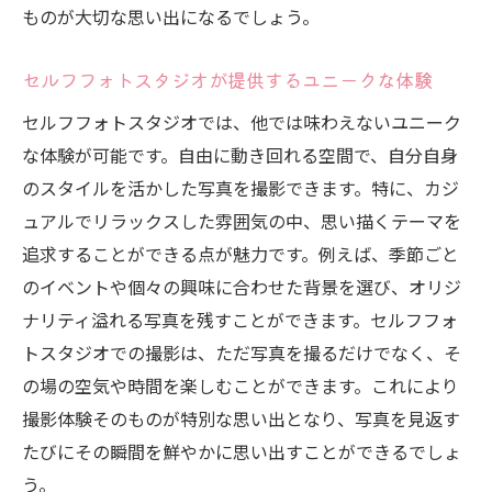
ものが大切な思い出になるでしょう。
撮影後の写真編集でクオリティアップ
家族や友人との共同作業で楽しさ倍増
セルフフォトスタジオが提供するユニークな体験
撮影専門スタッフへの相談で新しいアイデ
セルフフォトスタジオでは、他では味わえないユニーク
ア
な体験が可能です。自由に動き回れる空間で、自分自身
過去の撮影経験から学ぶこと
のスタイルを活かした写真を撮影できます。特に、カジ
セルフフォトスタジオで特別な誕生日を思い出
ュアルでリラックスした雰囲気の中、思い描くテーマを
深い一日にする
追求することができる点が魅力です。例えば、季節ごと
セルフフォトスタジオでのサプライズ演出
のイベントや個々の興味に合わせた背景を選び、オリジ
撮影前後のアクティビティで一日を充実
ナリティ溢れる写真を残すことができます。セルフフォ
思い出のメッセージを写真に込める
トスタジオでの撮影は、ただ写真を撮るだけでなく、そ
の場の空気や時間を楽しむことができます。これにより
撮影後のパーティーでさらに盛り上がる
撮影体験そのものが特別な思い出となり、写真を見返す
セルフフォトスタジオでの撮影記録をまと
たびにその瞬間を鮮やかに思い出すことができるでしょ
める
う。