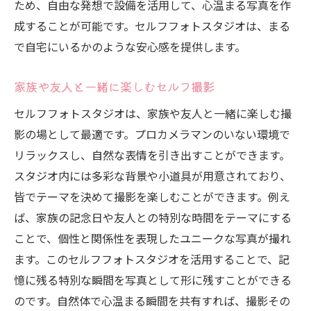
ため、自由な発想で設備を活用して、心温まる写真を作
写真の保存と整理で思い出を守る
成することが可能です。セルフフォトスタジオは、まる
デジタルとアナログの活用で多様な保存方
で自宅にいるかのような安心感を提供します。
法
セルフフォトスタジオでの撮影データのバ
家族や友人と一緒に楽しむセルフ撮影
ックアップ
セルフフォトスタジオは、家族や友人と一緒に楽しむ撮
フォトブックやキャンバスプリントで形に
影の場として最適です。プロカメラマンのいない環境で
残す
リラックスし、自然な表情を引き出すことができます。
特別な写真を定期的に見返す習慣
スタジオ内には多彩な背景や小道具が用意されており、
記念すべき瞬間を共有する方法
皆でテーマを決めて撮影を楽しむことができます。例え
セルフフォトスタジオでの撮影体験を最大限に
ば、家族の記念日や友人との特別な時間をテーマにする
活かすコツ
ことで、個性と関係性を表現したユニークな写真が撮れ
プランニングで撮影の流れをスムーズに
ます。このセルフフォトスタジオを活用することで、記
憶に残る特別な瞬間を写真として形に残すことができる
セルフフォトスタジオの設備を最大限に活
のです。自然体で心温まる瞬間を共有すれば、撮影その
用