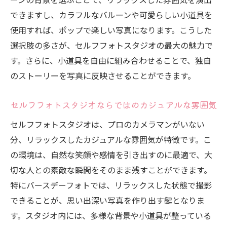
ン
できますし、カラフルなバルーンや可愛らしい小道具を
テーマに合わせたミュージックプレイリス
使用すれば、ポップで楽しい写真になります。こうした
ト
選択肢の多さが、セルフフォトスタジオの最大の魅力で
自然な笑顔を引き出すセルフフォトスタジオの
す。さらに、小道具を自由に組み合わせることで、独自
使い方
のストーリーを写真に反映させることができます。
リラックスした雰囲気作りのポイント
セルフタイマーで捉える自然な表情
セルフフォトスタジオならではのカジュアルな雰囲気
セルフフォトスタジオでの笑顔の秘訣
セルフフォトスタジオは、プロのカメラマンがいない
楽しい音楽でテンションを上げる
分、リラックスしたカジュアルな雰囲気が特徴です。こ
家族や友人とのコミュニケーションで笑顔
の環境は、自然な笑顔や感情を引き出すのに最適で、大
を引き出す
切な人との素敵な瞬間をそのまま残すことができます。
素の自分を写すための心構え
特にバースデーフォトでは、リラックスした状態で撮影
できることが、思い出深い写真を作り出す鍵となりま
セルフフォトスタジオで誕生日の感動を永久に
す。スタジオ内には、多様な背景や小道具が整っている
残す方法