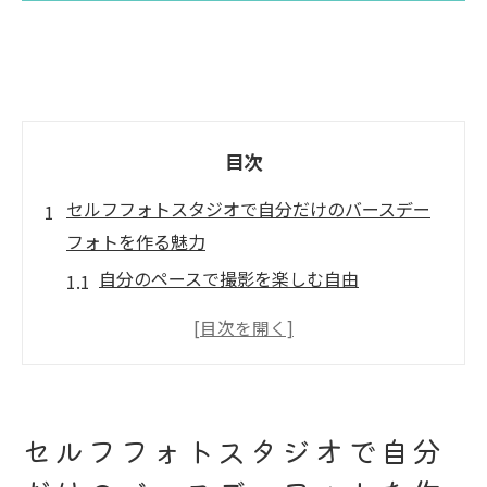
目次
セルフフォトスタジオで自分だけのバースデー
フォトを作る魅力
自分のペースで撮影を楽しむ自由
プロの技術を使わずに個性を表現
背景や小道具の選び方で創造性を発揮
セルフフォトスタジオならではのカジュア
ルな雰囲気
セルフフォトスタジオで自分
家族や友人と一緒に楽しむセルフ撮影