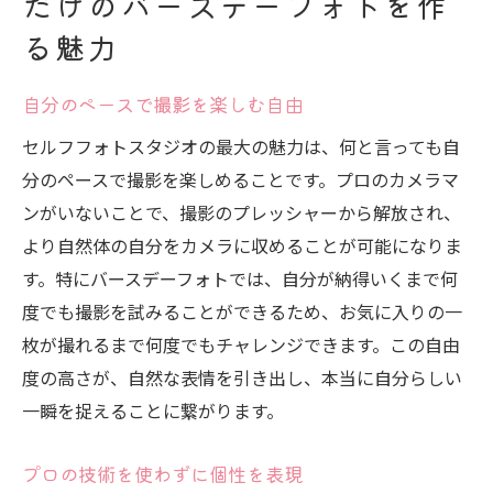
だけのバースデーフォトを作
セルフフォトスタジオが提供するユニーク
る魅力
な体験
個性を表現！セルフフォトスタジオで誕生日の
自分のペースで撮影を楽しむ自由
特別な瞬間を撮影
セルフフォトスタジオの最大の魅力は、何と言っても自
テーマに合わせた衣装とメイクの工夫
分のペースで撮影を楽しめることです。プロのカメラマ
セルフタイマーを活用した自然な表情のキ
ンがいないことで、撮影のプレッシャーから解放され、
ャッチ
より自然体の自分をカメラに収めることが可能になりま
誕生日ならではの小道具を活用した撮影
す。特にバースデーフォトでは、自分が納得いくまで何
自分らしいポージングのヒント
度でも撮影を試みることができるため、お気に入りの一
写真に感情を込めるテクニック
枚が撮れるまで何度でもチャレンジできます。この自由
特別な瞬間を逃さない撮影のコツ
度の高さが、自然な表情を引き出し、本当に自分らしい
思い出の宝物に！セルフフォトスタジオで誕生
一瞬を捉えることに繋がります。
日写真を撮るポイント
プロの技術を使わずに個性を表現
光の使い方で写真の雰囲気を変える