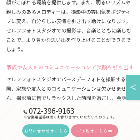
顔がこぼれる環境を提供します。また、明るいリズムや
親しみのあるメロディーは、撮影中の雰囲気をポジティ
ブに変え、自分らしい表情を引き出す助けになります。
セルフフォトスタジオでの撮影は、音楽とともに楽しむ
ことで、より豊かな思い出を作り上げることができるで
しょう。
家族や友人とのコミュニケーションで笑顔を引き出す
セルフフォトスタジオでバースデーフォトを撮影する
際、家族や友人とのコミュニケーションは欠かせませ
ん。撮影前に皆でリラックスした時間を過ごし、会話や
笑い声を通じて自然な笑顔を引き出しましょう。例え
072-396-9163
ば、撮影の合間に家族や友人と昔の思い出話をしたり、
※営業電話等は固くお断りさせていただいております。
ユーモアのあるジョークを交わすことで、場の雰囲気を
お問い合わせはこちら
ご予約はこちら
和ませることができます。また、楽しい音楽をかけなが