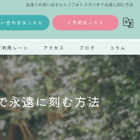
友達との思い出をセルフフォトスタジオで永遠に刻む方法
問い合わせはこちら
ご予約はこちら
ご利用シーン
アクセス
ブログ
コラム
ェディング
タニティ
で永遠に刻む方法
五三
人式
ット