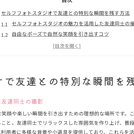
セルフフォトスタジオで友達との特別な瞬間を残す方法
セルフフォトスタジオの魅力を活用した友達同士の
自由なポーズで自然な笑顔を引き出すコツ
セルフフォトスタジオで使えるおしゃれな背景の選
友達との共同作業で生まれる特別な瞬間
小道具を使った個性的なセルフフォトアイデア
いつまでも色褪せない友情写真の残し方
オで友達との特別な瞬間を
友達との思い出をセルフフォトスタジオで彩るアイデア
セルフフォトスタジオでのテーマ設定の重要性
た友達同士の撮影
友達と相談して決める撮影スタイル
な笑顔や楽しい瞬間を引き出すための理想的な場所です。
季節感を取り入れたセルフフォトの工夫
ること。友達同士でリラックスした雰囲気を作り上げ、普
セルフフォトスタジオでの衣装の選び方
は利用者に多様な背景や小道具を提供しており、これらを