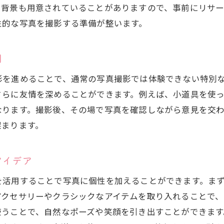
た背景も用意されていることがありますので、事前にリサ
撮影後のフォトレビューの楽しみ方
性的な写真を撮影する準備が整います。
セルフフォトスタジオでの思い出の振り返り方法
友達と語り合うセルフフォトスタジオの魅力
間
セルフフォトスタジオで友達の個性を引き出すテクニッ
影を進めることで、通常の写真撮影では体験できない特別
セルフフォトスタジオでのポートレート撮影技法
さらに友情を深めることができます。例えば、小道具を使
友達の一面を映し出す小道具の選び方
なります。撮影後、その場で写真を確認しながら意見を交
個性を際立たせる背景の選び方
深まります。
セルフフォトスタジオでの表情豊かな撮影方法
友情を深めるためのコミュニケーション術
アイデア
セルフフォトスタジオでの撮影アイデア共有
を活用することで写真に個性を加えることができます。ま
セルフフォトスタジオで友情を深める撮影方法
アクセサリーやクラシックなアイテムを取り入れることで
セルフフォトスタジオでの双方向コミュニケーショ
使うことで、自然なポーズや笑顔を引き出すことができま
共通の思い出を作るための撮影テーマ