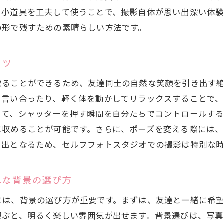
友情を象徴するユニークなポーズ集
、小道具を工夫して使うことで、撮影自体が思い出深い体
セルフフォトスタジオでの共同作品作り
の形で残すための素晴らしい方法です。
セルフフォトスタジオで友情を写真に刻むコツ
友達の個性を引き出す撮影テクニック
コツ
セルフフォトスタジオでのライティングの工夫
取ることができるため、友達同士の自然な笑顔を引き出す
自然体で撮るセルフフォトのポイント
を言い合ったり、軽く体を動かしてリラックスすることで
友情の瞬間を捉えるシャッタータイミング
して、シャッターを押す瞬間を自分たちでコントロールす
に収めることが可能です。さらに、ポーズを変える際には
セルフフォトスタジオでの視線誘導テクニック
い出となるため、セルフフォトスタジオでの撮影は特別な
思い出深い写真を残すための事前準備
友達とのセルフフォトスタジオ体験を最大限に楽しむた
れな背景の選び方
セルフフォトスタジオ訪問の計画と準備
友達と一緒に楽しむための撮影プラン
には、背景の選び方が重要です。まずは、友達と一緒に希
選ぶと、明るく楽しい雰囲気が出せます。背景選びは、写
セルフフォトスタジオでのスムーズな進行方法