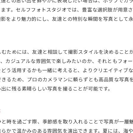
友達との思い出を鮮やかに表現したい場合は、ポップでカ
セルフフォトスタジオでの思い出の保管方法
ります。セルフフォトスタジオでは、豊富な選択肢が用意
友達と共に時間を超えて楽しむ写真の活用
撮影をより魅力的にし、友達との特別な瞬間を写真として
セルフフォトスタジオでの思い出のデジタル化
友情の証としての写真活用術
セルフフォトスタジオでの定期的な撮影のススメ
しむためには、友達と相談して撮影スタイルを決めること
写真を通じて友情を深める方法
ば、カジュアルな雰囲気で楽しみたいのか、それともフォ
をどう活用するかも一緒に考えると、よりクリエイティブ
できるため、プロのカメラマンに頼らずとも高品質な写真
い出に残る素晴らしい写真を撮ることが可能です。
夫
ひと時を過ごす際、季節感を取り入れることで写真が一層
柔らかで温かみのある雰囲気を演出できます。夏には、海