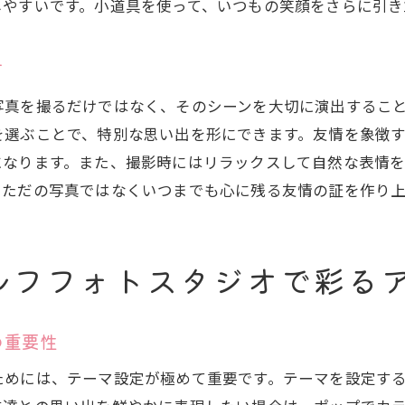
しやすいです。小道具を使って、いつもの笑顔をさらに引き
セルフフォトでのサプライズ撮影計画
友情を象徴する写真の撮り方
方
セルフフォトスタジオでの友情ゲーム
写真を撮るだけではなく、そのシーンを大切に演出するこ
撮影後の思い出話に花を咲かせる方法
を選ぶことで、特別な思い出を形にできます。友情を象徴
友達とセルフフォトスタジオで思い出を共有する楽しさ
になります。また、撮影時にはリラックスして自然な表情
セルフフォトスタジオでの撮影後の写真共有
、ただの写真ではなくいつまでも心に残る友情の証を作り
友達と一緒にアルバムを作る楽しさ
セルフフォトスタジオでの思い出の展示方法
ルフフォトスタジオで彩る
友情を記録するためのデジタルアーカイブ
セルフフォトスタジオでのSNS投稿アイデア
の重要性
思い出を永遠にするための保存法
セルフフォトスタジオで友達との時間を永遠にする秘訣
ためには、テーマ設定が極めて重要です。テーマを設定す