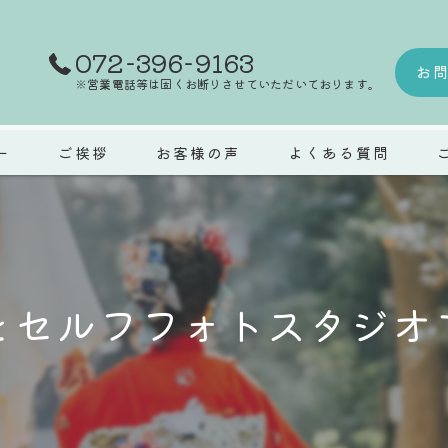
072-396-9163
お
※営業電話等は固くお断りさせていただいております。
ー
ご挨拶
お客様の声
よくある質問
ウ
マ
をセルフフォトスタジオ
七
成
ペ