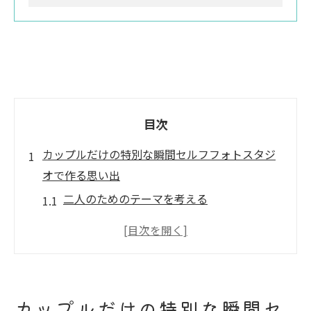
目次
カップルだけの特別な瞬間セルフフォトスタジ
オで作る思い出
二人のためのテーマを考える
セルフフォトスタジオでの小道具選びのポ
イント
思い出の場所を再現するセルフフォトスタ
ジオ活用
カップルだけの特別な瞬間セ
自然な表情を引き出す撮影テクニック