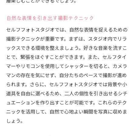
層楽しむことができるでしょう。
過ごし方
セルフフォトスタジオで他人の目を気にせず撮
自然な表情を引き出す撮影テクニック
影する方法
セルフフォトスタジオでは、自然な表情を捉えるための
プライベートな空間を確保するポイント
撮影テクニックが重要です。まずは、スタジオ内でリラ
セルフフォトスタジオでのリラックスの極
ックスできる環境を整えましょう。好きな音楽を流すこ
意
とで、緊張をほぐすことができます。また、セルフタイ
二人だけの時間を最大限に楽しむコツ
マーやリモコンを使用してシャッターを切ると、カメラ
自分らしさを表現できる空間作り
マンの存在を気にせず、自分たちのペースで撮影が進め
他人の目を気にせず楽しむ心構え
られます。さらに、セルフフォトスタジオでは背景や小
セルフフォトスタジオでの自由な撮影スタ
道具を自由に選べるため、二人の個性を引き出せるシチ
イル
ュエーションを作り出すことが可能です。これらのテク
ニックを活用して、自然で心地よい瞬間を写真に収めま
セルフフォトスタジオを使ってカップルの親密
しょう。
な時間を写真に
親密さを引き出すポーズと表情