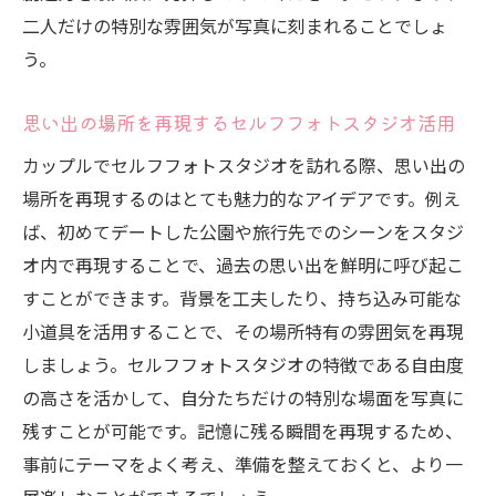
二人だけの特別な雰囲気が写真に刻まれることでしょ
二人の個性を生かしたテーマ
う。
セルフフォトスタジオで創るオリジナル瞬
間
思い出の場所を再現するセルフフォトスタジオ活用
テーマに沿った衣装選びのポイント
カップルでセルフフォトスタジオを訪れる際、思い出の
カップルの思い出作りに最適なセルフフォトス
場所を再現するのはとても魅力的なアイデアです。例え
タジオ活用術
ば、初めてデートした公園や旅行先でのシーンをスタジ
写真撮影を記念日にする提案
オ内で再現することで、過去の思い出を鮮明に呼び起こ
セルフフォトスタジオでの記念日サプライ
すことができます。背景を工夫したり、持ち込み可能な
ズ
小道具を活用することで、その場所特有の雰囲気を再現
思い出を形に残すためのアルバム作り
しましょう。セルフフォトスタジオの特徴である自由度
長く楽しめる写真の保存方法
の高さを活かして、自分たちだけの特別な場面を写真に
残すことが可能です。記憶に残る瞬間を再現するため、
写真を使った手作りギフトのアイデア
事前にテーマをよく考え、準備を整えておくと、より一
セルフフォトスタジオでの新しい記念日の