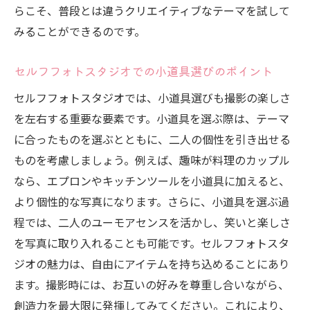
リラックスした空間で撮るカップルのセルフフ
らこそ、普段とは違うクリエイティブなテーマを試して
ォトスタジオ活用法
みることができるのです。
落ち着いた雰囲気を作るスタジオ選び
セルフフォトスタジオでの小道具選びのポイント
リラックスできる音楽や小物の活用
セルフフォトスタジオでは、小道具選びも撮影の楽しさ
自然な笑顔を引き出す工夫
を左右する重要な要素です。小道具を選ぶ際は、テーマ
二人の関係性を深める撮影方法
に合ったものを選ぶとともに、二人の個性を引き出せる
リラックスするための準備と心構え
ものを考慮しましょう。例えば、趣味が料理のカップル
セルフフォトスタジオでの時間を楽しむ心
なら、エプロンやキッチンツールを小道具に加えると、
得
より個性的な写真になります。さらに、小道具を選ぶ過
セルフフォトスタジオで二人の自由なテーマを
程では、二人のユーモアセンスを活かし、笑いと楽しさ
写真に刻む
を写真に取り入れることも可能です。セルフフォトスタ
テーマ設定のコツとアイデア
ジオの魅力は、自由にアイテムを持ち込めることにあり
季節ごとのテーマを楽しむ方法
ます。撮影時には、お互いの好みを尊重し合いながら、
創造力を最大限に発揮してみてください。これにより、
背景や小道具の選び方