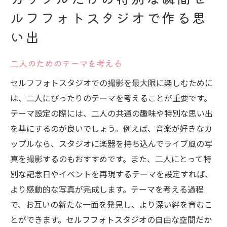
ルフフォトスタジオで作る思
時間を忘れるほど楽しむ方法
い出
撮った写真をどう活用するか
セルフフォトスタジオで自由に楽しむカップル
二人のためのテーマを考える
の新提案
セルフフォトスタジオでの撮影を最大限に楽しむために
セルフフォトスタジオでの自由度を活かす
は、二人にぴったりのテーマを考えることが重要です。
方法
テーマ設定の際には、二人の共通の趣味や特別な思い出
自分たちらしさを表現するコーディネート
を基にするのが良いでしょう。例えば、音楽が好きなカ
スタジオでの撮影を特別なデートにするア
ップルなら、スタジオに楽器を持ち込んでライブ風の写
イデア
真を撮影するのもおすすめです。また、二人にとって特
二人の特技や趣味をテーマに
別な記念日やイベントを再現するテーマを設定すれば、
セルフフォトスタジオで新しい思い出を作
より感動的な写真が完成します。テーマを考える過程
る
で、お互いの新たな一面を発見し、より深い絆を育むこ
撮影後の写真編集の楽しみ方
とができます。セルフフォトスタジオの自由な空間だか