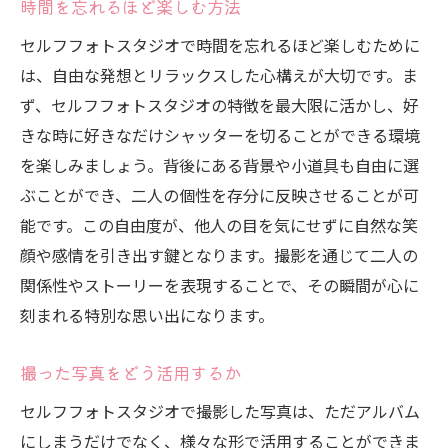
時間を忘れるほど楽しむ方法
時間を忘れるほどの撮影体験を
セルフフォトスタジオで時間を忘れるほど楽しむために
二人の絆を感じさせる写真作り
は、自由な発想とリラックスした心構えが大切です。ま
セルフフォトスタジオでの心温まる写真撮
ず、セルフフォトスタジオの特徴を最大限に活かし、好
影
きな時に好きなだけシャッターを切ることができる環境
二人の関係を深めるための撮影工夫
を楽しみましょう。背後にある背景や小道具も自由に選
写真を通して伝える愛情の表現方法
ぶことができ、二人の個性を存分に反映させることが可
セルフフォトスタジオでの撮影を楽しむための
能です。この自由度が、他人の目を気にせずに自然な笑
ポイント
顔や感情を引き出す鍵となります。撮影を通じて二人の
成功する撮影のための事前準備
関係性やストーリーを表現することで、その瞬間が心に
刻まれる特別な思い出になります。
撮影中のコミュニケーションの重要性
セルフフォトスタジオで使える小道具の活
撮った写真をどう活用するか
用術
セルフフォトスタジオで撮影した写真は、ただアルバム
スタジオでの撮影をスムーズにするテクニ
にしまうだけでなく、様々な形で活用することができま
ック