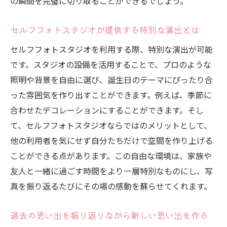
の瞬間を完璧に切り取ることができるでしょう。
スタジオ内の背景や小道具の効果的な使い
セルフフォトスタジオが提供する特別な演出とは
方
セルフフォトスタジオでの後処理技術を学
セルフフォトスタジオを利用する際、特別な演出が可能
ぶ
です。スタジオの設備を活用することで、プロのような
設備を最大限に活用するための準備と心構
照明や背景を自由に選び、誕生日のテーマにぴったり合
え
った雰囲気を作り出すことができます。例えば、季節に
合わせたデコレーションにすることができます。そし
セルフフォトスタジオで誕生日を感動的な思い
て、セルフフォトスタジオならではのメリットとして、
出に変えるヒント
他の利用者を気にせず自分たちだけで空間を作り上げる
感動的な瞬間を逃さないためのタイミング
ことができる点があります。この自由な環境は、家族や
の見極め
友人と一緒に過ごす時間をより一層特別なものにし、写
撮影前に考えておきたい演出アイディア
真を振り返るたびにその場の感動を蘇らせてくれます。
感動を引き立てるための音楽や演出の取り
入れ方
過去の思い出を振り返りながら新しい思い出を作る
家族や友人の感謝の気持ちを込めたメッセ