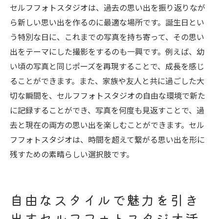
セルフフォトスタジオは、過去の思い出を振り返りなが
ージカードと一緒に
ら新しい思い出を作るのに最適な場所です。誕生日とい
セルフフォトスタジオでのサプライズ演出
う特別な日に、これまでの写真を持ち寄って、その思い
のアイディア
出をテーマにした撮影をするのも一興です。例えば、幼
感動を写真だけでなく、アルバムとして形
い頃の写真と同じポーズを再現することで、成長を感じ
に残す
ることができます。また、家族や友人と共に過ごした大
個性を表現するセルフフォトスタジオでの自由
切な瞬間を、セルフフォトスタジオの自由な環境で新た
な撮影体験
に記録することができ、写真を何度も見返すことで、過
自分らしい表現を引き出すための準備
去と現在の両方の思い出を楽しむことができます。セル
フフォトスタジオは、時間を超えて繋がる思い出を形に
セルフフォトスタジオでの自由なポージン
残すための素晴らしい選択肢です。
グ術
コスチュームやアクセサリーで個性を表現
セルフフォトスタジオでのクリエイティブ
自由なスタイルで魅力を引き
な写真編集
出すセルフフォトスタジオ活