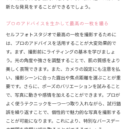
光の使い方で写真の印象を変える
新たな発見をすることができるでしょう。
プロのカメラ設定を活用した撮影テクニッ
プロのアドバイスを生かして最高の一枚を撮る
ク
背景選びで写真全体の雰囲気を統一する
セルフフォトスタジオで最高の一枚を撮影するために
動きのある写真を撮るためのシャッタース
は、プロのアドバイスを活用することが大変効果的で
ピードの調整
す。まず、撮影前にライティングの基本を学びましょ
う。光の角度や強さを調整することで、肌の質感をより
トリミングと構図で写真を引き立てる
美しく表現できます。また、カメラの設定にも注意を払
シンプルな加工で写真をさらに美しく
い、撮影シーンに合った露出や焦点距離を選ぶことが重
プロ仕様の設備で実現するセルフフォトスタジ
要です。さらに、ポーズのバリエーションを試みること
オでの思い出作り
で、写真に動きや感情を加えることができます。プロが
セルフフォトスタジオの設備を知り尽くす
よく使うテクニックを一つ一つ取り入れながら、試行錯
プロ仕様のカメラとレンズの違いを理解す
誤を繰り返すことで、個性的で魅力的な写真を撮影する
る
ことが可能になります。これにより、特別なバースデー
ライティング機材を使った撮影テクニック