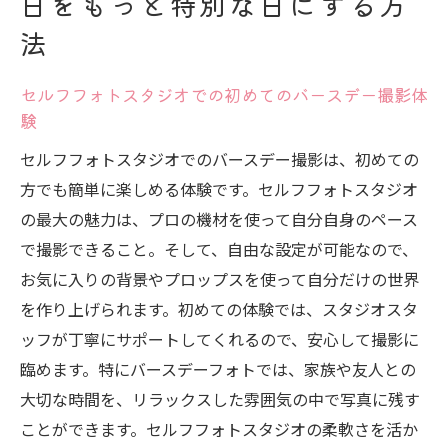
日をもっと特別な日にする方
セルフフォトスタジオが提供する特別な演
法
出とは
セルフフォトスタジオでの初めてのバースデー撮影体
過去の思い出を振り返りながら新しい思い
験
出を作る
セルフフォトスタジオでのバースデー撮影は、初めての
自由なスタイルで魅力を引き出すセルフフォト
方でも簡単に楽しめる体験です。セルフフォトスタジオ
スタジオ活用術
の最大の魅力は、プロの機材を使って自分自身のペース
セルフフォトスタジオで表現する個性の引
で撮影できること。そして、自由な設定が可能なので、
き出し方
お気に入りの背景やプロップスを使って自分だけの世界
衣装と小道具の選び方で撮影が変わる
を作り上げられます。初めての体験では、スタジオスタ
セルフフォトスタジオでの撮影準備の流れ
ッフが丁寧にサポートしてくれるので、安心して撮影に
自然な表情を引き出す撮影テクニック
臨めます。特にバースデーフォトでは、家族や友人との
セルフフォトスタジオの設備をフル活用す
大切な時間を、リラックスした雰囲気の中で写真に残す
るコツ
ことができます。セルフフォトスタジオの柔軟さを活か