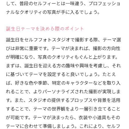
自由度が高いからこそ生まれるクリエイテ
して、普段のセルフィーとは一味違う、プロフェッショ
ィブな写真
ナルなクオリティの写真が手に入るでしょう。
テーマ決めがポイント！セルフフォトスタジオ
誕生日テーマを決める際のポイント
でのバースデー撮影
人気のテーマを取り入れたバースデー撮影
誕生日をセルフフォトスタジオで撮影する際、テーマ選
のアイディア
びは非常に重要です。テーマが決まれば、撮影の方向性
が明確になり、写真のクオリティもぐんと上がります。
セルフフォトスタジオでのテーマ別撮影例
まずは、誕生日を迎える方の趣味や興味を考慮し、それ
限られた時間で最大限の効果を得るための
に基づいてテーマを設定すると良いでしょう。たとえ
テーマ選び
ば、好きな色や季節、特定のキャラクターなどを取り入
家族写真や個人写真、それぞれのテーマの
れることで、よりパーソナライズされた撮影が実現しま
工夫
す。また、スタジオの提供するプロップスや背景を活用
テーマに沿ったデコレーションのアイディ
することで、テーマの世界観をより一層引き立てること
ア
が可能です。テーマが決まったら、衣装や小道具もその
撮影後の写真加工でテーマを強調する方法
テーマに合わせて準備しましょう。これにより、セルフ