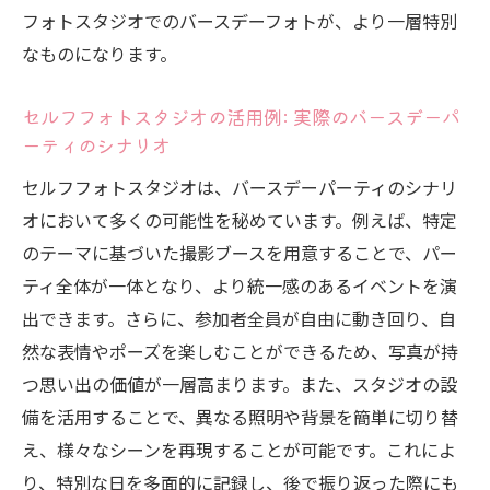
家族と友人と楽しむセルフフォトスタジオでの
フォトスタジオでのバースデーフォトが、より一層特別
特別な一日
なものになります。
家族撮影を成功させるためのコミュニケー
セルフフォトスタジオの活用例: 実際のバースデーパ
ション術
ーティのシナリオ
友人と撮影する際のポーズや演出
セルフフォトスタジオは、バースデーパーティのシナリ
セルフフォトスタジオでの団体撮影のコツ
オにおいて多くの可能性を秘めています。例えば、特定
みんなで楽しめる！テーマに合わせたゲー
のテーマに基づいた撮影ブースを用意することで、パー
ムやアクティビティ
ティ全体が一体となり、より統一感のあるイベントを演
思い出に残る瞬間を共有するためのグルー
出できます。さらに、参加者全員が自由に動き回り、自
プ撮影
然な表情やポーズを楽しむことができるため、写真が持
写真だけでなく、動画にもチャレンジして
つ思い出の価値が一層高まります。また、スタジオの設
みよう
備を活用することで、異なる照明や背景を簡単に切り替
セルフフォトスタジオで撮る高品質なバースデ
え、様々なシーンを再現することが可能です。これによ
ーフォトのコツ
り、特別な日を多面的に記録し、後で振り返った際にも