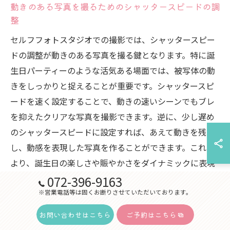
動きのある写真を撮るためのシャッタースピードの調
整
セルフフォトスタジオでの撮影では、シャッタースピー
ドの調整が動きのある写真を撮る鍵となります。特に誕
生日パーティーのような活気ある場面では、被写体の動
きをしっかりと捉えることが重要です。シャッタースピ
ードを速く設定することで、動きの速いシーンでもブレ
を抑えたクリアな写真を撮影できます。逆に、少し遅め
のシャッタースピードに設定すれば、あえて動きを残
し、動感を表現した写真を作ることができます。これに
より、誕生日の楽しさや賑やかさをダイナミックに表現
することが可能です。セルフフォトスタジオのプロ仕様
072-396-9163
の機材を使えば、初心者でも簡単にシャッタースピード
※営業電話等は固くお断りさせていただいております。
を調整し、動きのある素敵な写真を撮影できるでしょ
お問い合わせはこちら
ご予約はこちら
う。これらのテクニックを駆使して、特別なバースデー