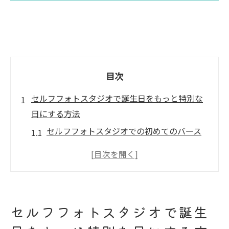
目次
セルフフォトスタジオで誕生日をもっと特別な
日にする方法
セルフフォトスタジオでの初めてのバース
デー撮影体験
誕生日テーマを決める際のポイント
セルフフォトスタジオの活用例: 実際のバー
スデーパーティのシナリオ
セルフフォトスタジオで誕生
プロのアドバイスを生かして最高の一枚を
撮る