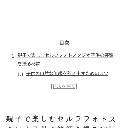
目次
親子で楽しむセルフフォトスタジオ子供の笑顔
を撮る秘訣
子供の自然な笑顔を引き出すためのコツ
親子のコミュニケーションを活かした撮影
方法
背景選びで雰囲気を演出する技
小道具を用いた楽しい撮影アイデア
親子で楽しむセルフフォトス
撮影前の準備で成功をつかむ