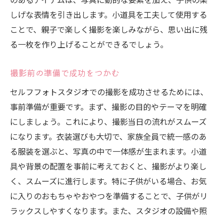
テーマに合わせた小道具の活用法
しげな表情を引き出します。小道具を工夫して使用する
セルフフォトスタジオでの小道具の配置ア
ことで、親子で楽しく撮影を楽しみながら、思い出に残
イデア
る一枚を作り上げることができるでしょう。
小道具を使ったポーズで楽しさを演出
撮影前の準備で成功をつかむ
子供自身が選ぶ小道具で自然な笑顔を引き
出す
セルフフォトスタジオでの撮影を成功させるためには、
家族全員でテーマを決めて楽しむ撮影
事前準備が重要です。まず、撮影の目的やテーマを明確
にしましょう。これにより、撮影当日の流れがスムーズ
セルフフォトスタジオで子供の成長を一枚に残
になります。衣装選びも大切で、家族全員で統一感のあ
すテクニック
る服装を選ぶと、写真の中で一体感が生まれます。小道
成長を一目で分かる写真の撮り方
具や背景の配置を事前に考えておくと、撮影がより楽し
時系列で見る成長記録写真の作り方
く、スムーズに進行します。特に子供がいる場合、お気
撮影場所を変えることで見る成長の変化
に入りのおもちゃやおやつを準備することで、子供がリ
子供の成長を記録するための撮影頻度
ラックスしやすくなります。また、スタジオの設備や照
成長を感じることができる日常の瞬間の撮