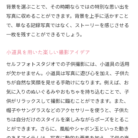
楽しい撮影体験を提供するためのヒント
背景を選ぶことで、その時期ならではの特別な思い出を
家族全員でセルフフォトスタジオを満喫する方
写真に収めることができます。背景を上手に活かすこと
法
で、単なる記録写真ではなく、ストーリーを感じさせる
全員で楽しむセルフフォトスタジオの使い
一枚を残すことができるでしょう。
方
小道具を用いた楽しい撮影アイデア
家族の個性を引き出すポーズや背景選び
家族みんなで作る思い出の瞬間
セルフフォトスタジオでの子供撮影には、小道具の活用
セルフタイマーを最大限に活用するテクニ
が欠かせません。小道具は写真に遊び心を加え、子供た
ック
ちが自然な笑顔を見せる手助けになります。例えば、お
気に入りのぬいぐるみやおもちゃを持ち込むことで、子
撮影時に気をつけたい家族みんなの笑顔
供がリラックスして撮影に臨むことができます。また、
撮影後の思い出話で笑顔をシェア
帽子やサングラスなどのアクセサリーを使うと、子供た
小道具を活かしてセルフフォトスタジオで遊び
ちは自分だけのスタイルを楽しみながらポーズをとるこ
心をプラス
とができます。さらに、風船やシャボン玉といった動き
遊び心を引き出す小道具の選び方
のあるアイテムは、写真に動的な要素を加え、子供の楽