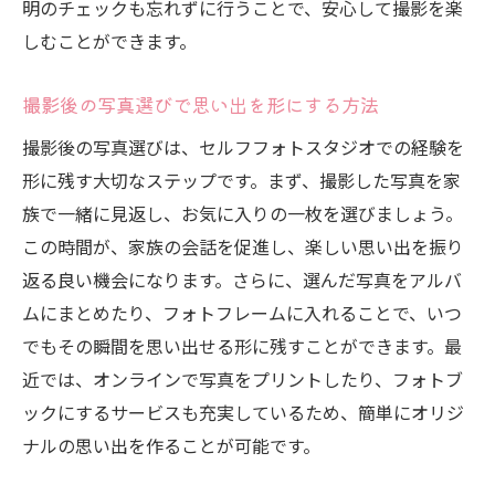
明のチェックも忘れずに行うことで、安心して撮影を楽
り方
しむことができます。
撮った写真を成長アルバムにまとめる方法
撮影後の写真選びで思い出を形にする方法
セルフフォトスタジオで家族の笑顔を最大限に
引き出すコツ
撮影後の写真選びは、セルフフォトスタジオでの経験を
全員がリラックスするための環境作り
形に残す大切なステップです。まず、撮影した写真を家
族で一緒に見返し、お気に入りの一枚を選びましょう。
笑顔を引き出すためのカメラアングル
この時間が、家族の会話を促進し、楽しい思い出を振り
家族全員の個性を活かした写真構成
返る良い機会になります。さらに、選んだ写真をアルバ
笑顔を引き出すための効果的な指示出し
ムにまとめたり、フォトフレームに入れることで、いつ
家族全員の笑顔を撮るためのタイミング
でもその瞬間を思い出せる形に残すことができます。最
撮影後に思い出をより深くする振り返り
近では、オンラインで写真をプリントしたり、フォトブ
ックにするサービスも充実しているため、簡単にオリジ
ナルの思い出を作ることが可能です。