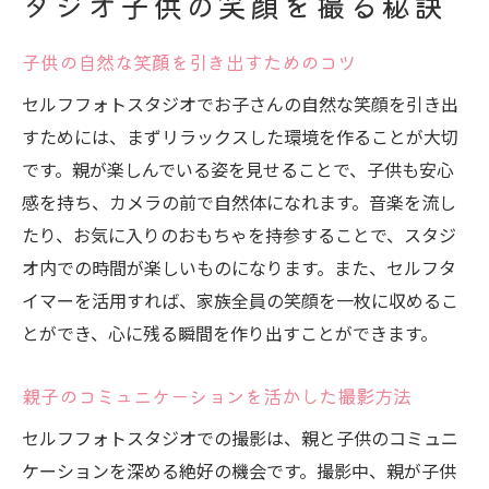
タジオ子供の笑顔を撮る秘訣
撮影後の写真選びで思い出を形にする方法
セルフフォトスタジオで親子の絆を深める笑顔
子供の自然な笑顔を引き出すためのコツ
の瞬間
セルフフォトスタジオでお子さんの自然な笑顔を引き出
一緒に遊びながら撮る写真の魅力
すためには、まずリラックスした環境を作ることが大切
親子での共同作業が生む特別な瞬間
です。親が楽しんでいる姿を見せることで、子供も安心
親の役割とサポートが生むリラックスした
感を持ち、カメラの前で自然体になれます。音楽を流し
空気
たり、お気に入りのおもちゃを持参することで、スタジ
笑顔を引き出すインタラクティブな撮影術
オ内での時間が楽しいものになります。また、セルフタ
セルフタイマーを活用して全員の笑顔をキ
イマーを活用すれば、家族全員の笑顔を一枚に収めるこ
ャッチ
とができ、心に残る瞬間を作り出すことができます。
撮影後の振り返りで絆をさらに深める
親子のコミュニケーションを活かした撮影方法
子供撮影をもっと楽しくセルフフォトスタジオ
活用術
セルフフォトスタジオでの撮影は、親と子供のコミュニ
ケーションを深める絶好の機会です。撮影中、親が子供
楽しい撮影を演出する背景と小物の活用法