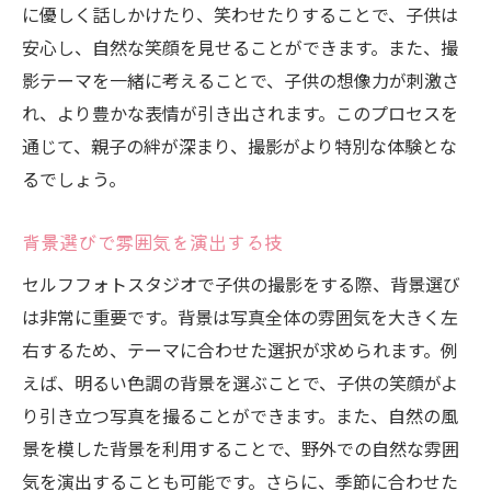
に優しく話しかけたり、笑わせたりすることで、子供は
セルフフォトスタジオでの自由な表現の可
安心し、自然な笑顔を見せることができます。また、撮
能性
影テーマを一緒に考えることで、子供の想像力が刺激さ
変化を楽しむためのカメラ設定の工夫
れ、より豊かな表情が引き出されます。このプロセスを
小さな子供向け集中力を保つ撮影トリック
通じて、親子の絆が深まり、撮影がより特別な体験とな
親子でのポーズや表情の工夫
るでしょう。
撮影後のアルバム作りで楽しさを持続
背景選びで雰囲気を演出する技
セルフフォトスタジオで引き出す自然な笑顔の
作り方
セルフフォトスタジオで子供の撮影をする際、背景選び
笑顔を引き出すための自然な言葉かけ
は非常に重要です。背景は写真全体の雰囲気を大きく左
子供の好きな音楽を利用したリラックス法
右するため、テーマに合わせた選択が求められます。例
えば、明るい色調の背景を選ぶことで、子供の笑顔がよ
撮影中の遊びを取り入れた自然なポーズ
り引き立つ写真を撮ることができます。また、自然の風
子供の笑顔を引き出すための環境づくり
景を模した背景を利用することで、野外での自然な雰囲
リラックスを促すための親の心構え
気を演出することも可能です。さらに、季節に合わせた