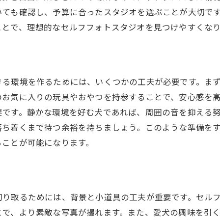
撮影をストレスフリーにする工夫
いても確認し、予算に合ったスタジオを選ぶことが大切で
愛犬と一緒に過ごす時間を楽しむ
ことで、理想的なセルフフォトスタジオを見つけやすくな
フフォトスタジオで実現する愛犬との自由な撮影体験
セルフフォトスタジオの活用法
時間を気にしない撮影の良さ
きる環境を作るためには、いくつかの工夫が必要です。ま
愛犬とオーナーのコミュニケーション
のお気に入りの玩具やおやつを持参することで、安心感を
自然な表情を引き出す撮影テクニック
要です。静かな環境を好む犬であれば、周囲の音を抑える
落ち着くまで待つ余裕を持ちましょう。このような準備を
愛犬と一緒に作るオリジナル写真
ることが可能になります。
セルフフォトスタジオの自由度
フフォトスタジオを活用して愛犬との特別な瞬間を演出す
小道具を使った演出法
愛犬の好きなものを活かす
切り取るためには、背景と小道具の工夫が重要です。セル
とで、より素敵な写真が撮れます。また、愛犬の興味を引
光と影の使い方