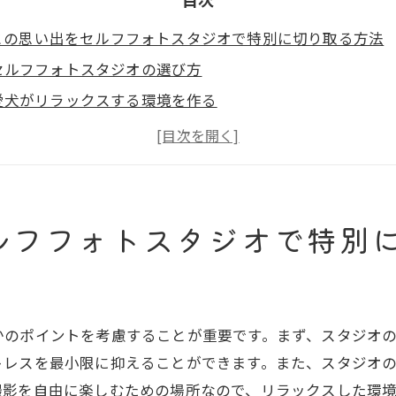
との思い出をセルフフォトスタジオで特別に切り取る方法
セルフフォトスタジオの選び方
愛犬がリラックスする環境を作る
背景と小道具の工夫
愛犬の自然な姿を引き出すコツ
撮影前に準備すべきこと
愛犬との絆を深める撮影方法
ルフフォトスタジオで特別
フフォトスタジオで愛犬と過ごすリラックスタイムの魅力
他人の目を気にせず楽しむ
ペットのペースで撮影
かのポイントを考慮することが重要です。まず、スタジオ
撮影を楽しむための音楽とおもちゃ
トレスを最小限に抑えることができます。また、スタジオ
愛犬の個性を引き出す方法
撮影を自由に楽しむための場所なので、リラックスした環