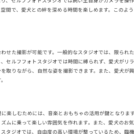
なり、セルフフォトスタジオでは飼い主自身がカメラを操
最適な撮影プランの立て方
ト空間で、愛犬との絆を深める時間を楽しめます。このよ
愛犬の表情を引き出す声かけ
愛犬の一日に合わせた撮影時間
お気に入りの瞬間を拾い上げる
愛犬の健康を考慮した撮影法
合わせた撮影が可能です。一般的なスタジオでは、限られ
撮影後の記録と振り返り
し、セルフフォトスタジオでは時間に縛られず、愛犬がリ
ンを取りながら、自然な姿を撮影できます。また、愛犬が
す。
限に楽しむためには、音楽とおもちゃの活用が鍵となりま
リズムに乗って楽しい雰囲気を作れます。また、愛犬のお
トスタジオでは、自由度の高い環境が整っているため、臨