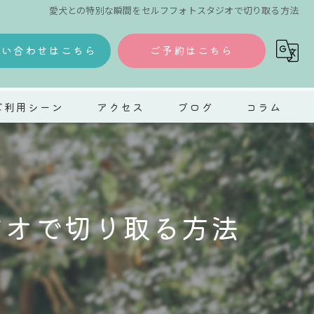
愛犬との特別な瞬間をセルフフォトスタジオで切り取る方法
問い合わせはこちら
ご予約はこちら
ご利用シーン
アクセス
ブログ
コラム
ェディング
タニティ
ジオで切り取る方法
五三
人式
ット