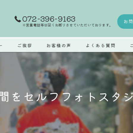
072-396-9163
お
※営業電話等は固くお断りさせていただいております。
ー
ご挨拶
お客様の声
よくある質問
ウ
マ
間をセルフフォトスタ
七
成
ペ