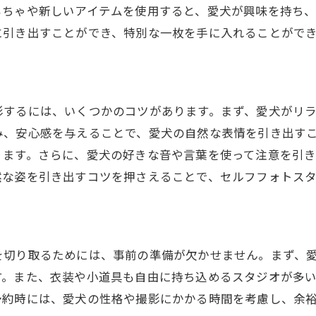
もちゃや新しいアイテムを使用すると、愛犬が興味を持ち
愛犬の動きを活かしたダイナミックな写真
に引き出すことができ、特別な一枚を手に入れることがで
愛犬の個性を写真に反映させる
プロの撮影技術を取り入れる方法
とセルフフォトスタジオで過ごす時間を最高にするための
影するには、いくつかのコツがあります。まず、愛犬がリ
事前準備で撮影をスムーズに
み、安心感を与えることで、愛犬の自然な表情を引き出す
愛犬の気分を盛り上げる方法
ります。さらに、愛犬の好きな音や言葉を使って注意を引
撮影中の休憩の取り方
然な姿を引き出すコツを押さえることで、セルフフォトス
愛犬と撮影を楽しむ心構え
セルフタイマーを使った撮影法
撮影後の写真選びのポイント
を切り取るためには、事前の準備が欠かせません。まず、
フフォトスタジオで愛犬の自然な姿を引き出す工夫
す。また、衣装や小道具も自由に持ち込めるスタジオが多
愛犬に慣れ親しんだ環境を再現する
予約時には、愛犬の性格や撮影にかかる時間を考慮し、余
ポーズを指示しすぎない撮影法