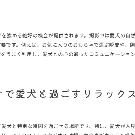
愛犬の興味を引く小道具の活用
自然光を利用した撮影
愛犬の動きに合わせたシャッターチャンス
絆を強める絶好の機会が提供されます。撮影中は愛犬の自
愛犬のペースに合わせた撮影テクニック
重要です。例えば、お気に入りのおもちゃで遊ぶ瞬間や、
との素敵な瞬間をセルフフォトスタジオで完璧に残す秘訣
境をうまく利用し、愛犬との心の通ったコミュニケーショ
愛犬のベストショットを捉えるタイミング
写真を選ぶ基準と編集のコツ
プリントアウトで特別な一枚に
オで愛犬と過ごすリラック
フォトブックの作成方法
愛犬との写真を飾るアイデア
撮影後の思い出を共有する方法
フフォトスタジオで愛犬との思い出深い写真を撮るための
ず愛犬と特別な時間を過ごせる場所です。特に、愛犬が人