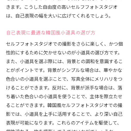
韓国のエッセンスを写真に取り入れる方法
きます。こうした自由度の高いセルフフォトスタジオ
韓国風小道具でさらに深まる撮影体験
は、自己表現の幅を大いに広げてくれるでしょう。
韓国の文化を感じる特別な撮影
セルフフォトスタジオで自分だけの特別な一枚
自己表現に最適な韓国風小道具の選び方
を韓国風に仕上げる
セルフフォトスタジオでの撮影をさらに楽しく、かつ個
特別な一枚を求める韓国風撮影の秘訣
性的にするために欠かせないのが小道具の選び方です。
韓国風スタジオでの独自の表現方法
また、小道具を選ぶ際には、背景との調和を意識するこ
とがポイントです。背景がシンプルな場合は、華やかな
自分だけのテーマで韓国風写真を創作
色合いの小道具を選ぶことで、写真全体にメリハリをつ
韓国風スタジオでの思い出を鮮やかに記録
けることができます。反対に、背景が派手な場合は、落
韓国風セルフフォトスタジオでの個性的な
ち着いた色合いの小道具を使うことで、主体を際立たせ
仕上がり
ることができます。韓国風セルフフォトスタジオでの撮
背景と小道具を活かして韓国風セルフフォトス
影では、小道具を上手に活用することで、より深い自己
タジオでの撮影を楽しむ
表現が可能になります。これらのアイテムを駆使して、
小道具を駆使して韓国風の写真を撮る