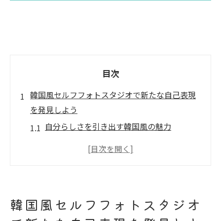
目次
韓国風セルフフォトスタジオで新たな自己表現
を発見しよう
自分らしさを引き出す韓国風の魅力
セルフフォトスタジオでの表現方法を学ぶ
自己表現に最適な韓国風小道具の選び方
韓国風スタジオの設計から学ぶ自己表現
フォトスタジオで自己発見の旅を始める
韓国風セルフフォトスタジオ
自由に撮影できる韓国風スタジオの特徴