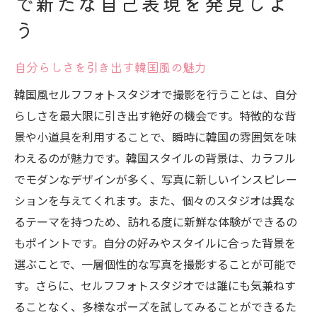
で新たな自己表現を発見しよ
韓国風セルフフォトスタジオでの自由なポ
う
ージング
韓国の雰囲気を最大限に楽しむためのヒン
自分らしさを引き出す韓国風の魅力
ト
韓国風セルフフォトスタジオで撮影を行うことは、自分
韓国風スタジオでのユニークな撮影体験
らしさを最大限に引き出す絶好の機会です。特徴的な背
自分らしさを引き出すセルフフォトスタジオで
景や小道具を利用することで、瞬時に韓国の雰囲気を味
特別な瞬間を切り取る
わえるのが魅力です。韓国スタイルの背景は、カラフル
個性を引き出す韓国風フォトテクニック
でモダンなデザインが多く、写真に新しいインスピレー
セルフフォトスタジオでの感動的な瞬間を
ションを与えてくれます。また、個々のスタジオは異な
撮影
るテーマを持つため、訪れる度に新鮮な体験ができるの
自分らしさを活かすポージングのポイント
もポイントです。自分の好みやスタイルに合った背景を
選ぶことで、一層個性的な写真を撮影することが可能で
韓国風小道具を使った特別な1枚
す。さらに、セルフフォトスタジオでは誰にも気兼ねす
韓国風セルフフォトスタジオでポーズとクリエ
ることなく、多様なポーズを試してみることができるた
イティブさを楽しむ方法