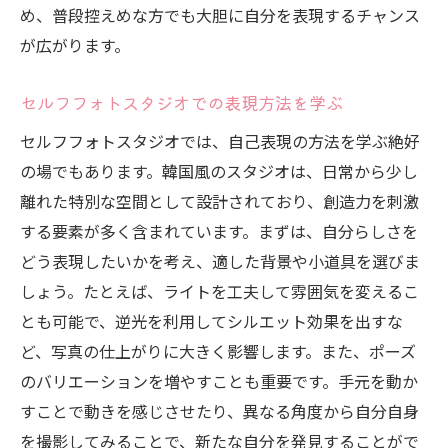
め、普段控えめな方でも大胆に自分を表現するチャンス
韓国風ポーズで魅力を引き出す
が広がります。
クリエイティブな撮影を楽しむためのヒン
ト
セルフフォトスタジオでの表現方法を学ぶ
ポーズの自由さが生む韓国風の美しさ
セルフフォトスタジオでは、自己表現の方法を学ぶ絶好
韓国風スタジオでの創造的なフォトアイデ
の場でもあります。韓国風のスタジオは、日常から少し
ア
離れた特別な空間として設計されており、創造力を刺激
クリエイティブなポーズを試してみよう
する要素が多く含まれています。まずは、自分らしさを
韓国風の新たなスタイルを見つける
どう表現したいかを考え、適した背景や小道具を選びま
セルフフォトスタジオで韓国の雰囲気を味わい
しょう。たとえば、ライトを工夫して雰囲気を変えるこ
ながら自由な撮影を満喫
とも可能で、逆光を利用してシルエット効果を出すな
ど、写真の仕上がりに大きく影響します。また、ポーズ
韓国風の雰囲気を体感するフォトスタジオ
のバリエーションを増やすことも重要です。手元を動か
自由な発想で韓国風撮影を楽しむ
すことで動きを感じさせたり、異なる角度から自分自身
セルフフォトスタジオでの韓国体験の魅力
を撮影してみることで、新たな自分を発見することがで