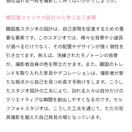
個性溢れる一枚を撮影してみてはいかがでしょうか。
クリエイティブな小道具活用術
韓国風背景と小道具で生まれる新たな表現
韓国風スタジオの設計から学ぶ自己表現
背景の選択が写真に与える影響
韓国風スタジオの設計は、自己表現を促進するための重
韓国風セルフフォトスタジオで人生の特別な瞬
要な要素です。このスタジオでは、様々な背景や小道具
間を鮮やかに表現
が選べるだけでなく、その配置やデザインが強く個性を
引き立てます。例えば、洗練されたモノトーンの背景
特別な瞬間を韓国風に撮影する方法
が、撮影者自身の色を際立たせます。また、韓国のトレ
人生の重要な瞬間を韓国風に記録
ンドを取り入れた家具やデコレーションは、撮影者が新
韓国風のスタイルで特別な日の思い出を
たな視点から自己を見つめ直す手助けをします。こうし
人生の節目を華やかに表現する技
たスタジオ設計の工夫により、訪れる人々は自分だけの
韓国風スタジオでの振り返りを楽しむ
クリエイティブな瞬間を創出しやすくなるのです。セル
フフォトスタジオは、こうした工夫を通じて、ただの写
真撮影を越えた自己発見の場となっています。