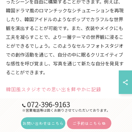
ったシーンを自由に構築することができます。例えば、
韓国ドラマ風のロマンチックなシチュエーションを再現
したり、韓国アイドルのようなポップでカラフルな世界
観を演出することが可能です。また、衣装やメイクにも
工夫を凝らすことで、より一層テーマの世界観に浸るこ
とができるでしょう。このようなセルフフォトスタジオ
での創作活動を通じて、自分の中に眠るクリエイティブ
な感性を呼び覚まし、写真を通じて新たな自分を発見す
ることができます。
韓国風スタジオでの思い出を鮮やかに記録
韓国風セルフフォトスタジオでは、思い出を鮮やかに記
072-396-9163
録することができます。スタジオ内で提供される多彩な
※営業電話等は固くお断りさせていただいております。
背景や小道具を活用することで、まるで韓国の街角にい
お問い合わせはこちら
ご予約はこちら
るような雰囲気を作り出すことが可能です。この特別な