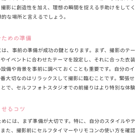
セルフフォトスタジオでの自由なポーズと演出
、撮影に創造性を加え、理想の瞬間を捉える手助けをして
セルフフォトスタジオで自分だけのアートを生み出す
想的な場所と言えるでしょう。
前撮りにセルフフォトスタジオを選ぶ理由とは？
セルフフォトスタジオが前撮りに人気の理由
むための準備
セルフフォトスタジオで得られる特別な体験
には、事前の準備が成功の鍵となります。まず、撮影のテ
セルフフォトスタジオが提供する前撮りのメリット
節やイベントに合わせたテーマを設定し、それに合った衣
セルフフォトスタジオを選ぶ際のポイント
の設備や背景を事前に調べておくことも重要です。自分の
一番大切なのはリラックスして撮影に臨むことです。緊張せ
セルフフォトスタジオで前撮りを選ぶ価値
ことで、セルフフォトスタジオでの前撮りはより特別な体
セルフフォトスタジオで引き出す自然体の笑顔
セルフフォトスタジオで自然体を引き出す方法
させるコツ
セルフフォトスタジオでリラックスするコツ
セルフフォトスタジオの環境がもたらす自然な笑顔
ためには、まず準備が大切です。特に、自分のスタイルや
。また、撮影前にセルフタイマーやリモコンの使い方を確認
セルフフォトスタジオでの自然な表情をキャッチ