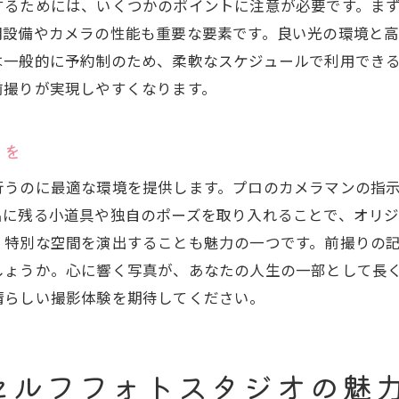
するためには、いくつかのポイントに注意が必要です。ま
セルフフォトスタジオでの物語を思い出に
明設備やカメラの性能も重要な要素です。良い光の環境と
プロがいないからこそ楽しめるセルフフォトスタジオ
は一般的に予約制のため、柔軟なスケジュールで利用でき
前撮りが実現しやすくなります。
セルフフォトスタジオの魅力を最大限に引き出す方法
セルフフォトスタジオでの撮影を楽しむ秘訣
りを
プロがいないからこその自由なセルフフォトスタジオ
セルフフォトスタジオで自己表現を楽しむ
行うのに最適な環境を提供します。プロのカメラマンの指
プロの手を借りずに楽しむセルフフォトスタジオ
出に残る小道具や独自のポーズを取り入れることで、オリジ
、特別な空間を演出することも魅力の一つです。前撮りの
あなたのペースで進めるセルフフォトスタジオの撮影術
しょうか。心に響く写真が、あなたの人生の一部として長
セルフフォトスタジオで自分のペースを尊重する
晴らしい撮影体験を期待してください。
セルフフォトスタジオでのマイペース撮影のメリット
自分のペースで楽しむセルフフォトスタジオの撮影
セルフフォトスタジオで理想のペースを見つける
セルフフォトスタジオの魅