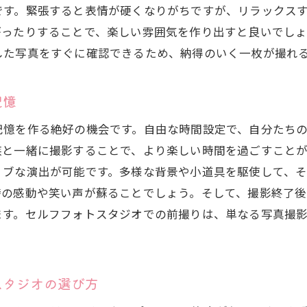
です。緊張すると表情が硬くなりがちですが、リラックス
セルフフォトスタジオで心からの笑顔を引き出す
がったりすることで、楽しい雰囲気を作り出すと良いでしょ
セルフフォトスタジオでの笑顔を写真に残す
した写真をすぐに確認できるため、納得のいく一枚が撮れ
小道具と背景が織りなすセルフフォトスタジオの世界
セルフフォトスタジオでの小道具の活用法
記憶
背景を活かしたセルフフォトスタジオの撮影術
記憶を作る絶好の機会です。自由な時間設定で、自分たち
セルフフォトスタジオの小道具選びのポイント
族と一緒に撮影することで、より楽しい時間を過ごすこと
小道具と背景が生み出すセルフフォトスタジオの魅力
ィブな演出が可能です。多様な背景や小道具を駆使して、
セルフフォトスタジオで作るオリジナルストーリー
時の感動や笑い声が蘇ることでしょう。そして、撮影終了
セルフフォトスタジオで描く物語のはじまり
ます。セルフフォトスタジオでの前撮りは、単なる写真撮
オリジナルストーリーを創るセルフフォトスタジオの
セルフフォトスタジオで物語を紡ぐ撮影テクニック
セルフフォトスタジオが叶える独自のストーリー
スタジオの選び方
セルフフォトスタジオでストーリーを作る楽しさ