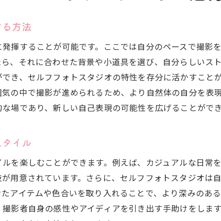
マイペースで進めるセルフフォトスタジオの魅力
セルフフォトスタジオで自分らしさを大切にする
する方法
に発揮することが可能です。ここでは自分のペースで撮影
たら、それに合わせた背景や小道具を選び、自分らしいス
ができ、セルフフォトスタジオの特性を存分に活かすこと
囲気の中で撮影が進められるため、より自然体の自分を表
的な場であり、新しい自己表現の可能性を広げることがで
スタイル
イルを楽しむことができます。例えば、カジュアルな日常
肢が用意されています。さらに、セルフフォトスタジオは
せたアイテムや色合いを取り入れることで、より深みのあ
、撮影者自身の感性やアイディアを引き出す手助けをしま