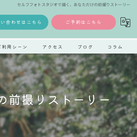
セルフフォトスタジオで描く、あなただけの前撮りストーリー
問い合わせはこちら
ご予約はこちら
ご利用シーン
アクセス
ブログ
コラム
ェディング
タニティ
の前撮りストーリー
五三
人式
ット