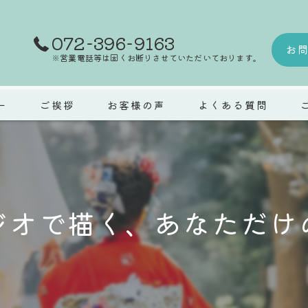
072-396-9163
お
※営業電話等は固くお断りさせていただいております。
ー
ご挨拶
お客様の声
よくある質問
ウ
マ
ジオで描く、あなただけ
七
成
ペ