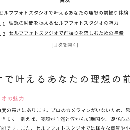
セルフフォトスタジオで叶えるあなたの理想の前撮り体験
理想の瞬間を捉えるセルフフォトスタジオの魅力
セルフフォトスタジオで前撮りを楽しむための準備
セルフフォトスタジオでの撮影を成功させるコツ
セルフフォトスタジオで叶える特別な記憶
理想の前撮りを実現するセルフフォトスタジオの選び
セルフフォトスタジオで心に残る前撮りを
オで叶えるあなたの理想の
自由な発想で楽しむセルフフォトスタジオの魅力
セルフフォトスタジオで創造力を発揮する方法
ジオの魅力
セルフフォトスタジオでの多彩な撮影スタイル
由度の高さにあります。プロのカメラマンがいないため、
セルフフォトスタジオの自由な空間を活用する
できます。例えば、笑顔が自然と浮かんだ瞬間や、遊び心
あなたの個性を表現するセルフフォトスタジオ
可能です。また、セルフフォトスタジオでは様々な背景や