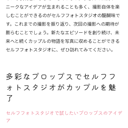
ニークなアイデアが生まれることも多く、撮影自体を楽
しむことができるのがセルフフォトスタジオの醍醐味で
す。これまでの撮影を振り返り、次回の撮影への期待が
膨らむことでしょう。新たなエピソードを創り続け、未
来へと続くカップルの物語を写真に収めることができる
セルフフォトスタジオに、ぜひ訪れてみてください。
多彩なプロップスでセルフフ
ォトスタジオがカップルを魅
了
セルフフォトスタジオで試したいプロップスのアイデ
ア