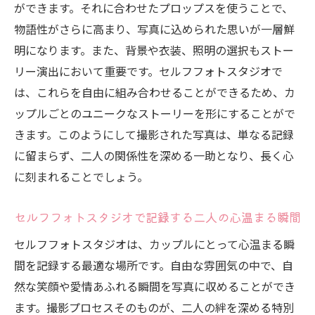
ができます。それに合わせたプロップスを使うことで、
物語性がさらに高まり、写真に込められた思いが一層鮮
明になります。また、背景や衣装、照明の選択もストー
リー演出において重要です。セルフフォトスタジオで
は、これらを自由に組み合わせることができるため、カ
ップルごとのユニークなストーリーを形にすることがで
きます。このようにして撮影された写真は、単なる記録
に留まらず、二人の関係性を深める一助となり、長く心
に刻まれることでしょう。
セルフフォトスタジオで記録する二人の心温まる瞬間
セルフフォトスタジオは、カップルにとって心温まる瞬
間を記録する最適な場所です。自由な雰囲気の中で、自
然な笑顔や愛情あふれる瞬間を写真に収めることができ
ます。撮影プロセスそのものが、二人の絆を深める特別