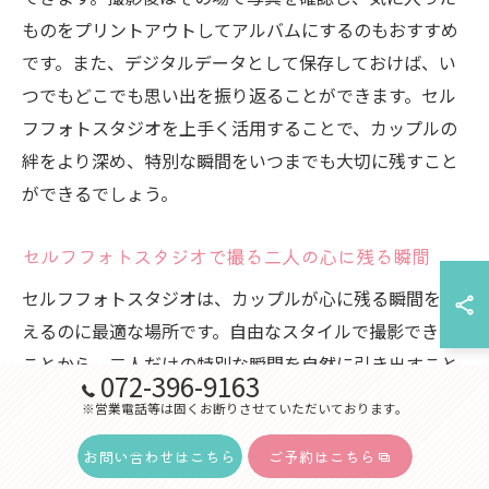
ものをプリントアウトしてアルバムにするのもおすすめ
です。また、デジタルデータとして保存しておけば、い
つでもどこでも思い出を振り返ることができます。セル
フフォトスタジオを上手く活用することで、カップルの
絆をより深め、特別な瞬間をいつまでも大切に残すこと
ができるでしょう。
セルフフォトスタジオで撮る二人の心に残る瞬間
セルフフォトスタジオは、カップルが心に残る瞬間を捉
えるのに最適な場所です。自由なスタイルで撮影できる
ことから、二人だけの特別な瞬間を自然に引き出すこと
072-396-9163
ができます。プロのカメラマンに頼ることなく、セルフ
※営業電話等は固くお断りさせていただいております。
フォトスタジオならではのリラックスした雰囲気で、他
お問い合わせはこちら
ご予約はこちら
では撮れない写真を撮影することが可能です。特にカッ