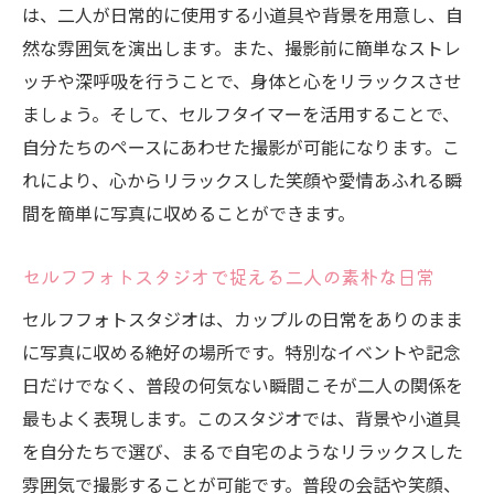
は、二人が日常的に使用する小道具や背景を用意し、自
撮影プロセスを楽しむカップルのためのス
然な雰囲気を演出します。また、撮影前に簡単なストレ
トーリー展開
ッチや深呼吸を行うことで、身体と心をリラックスさせ
多彩なプロップスでセルフフォトスタジオがカ
ましょう。そして、セルフタイマーを活用することで、
ップルを魅了
自分たちのペースにあわせた撮影が可能になります。こ
セルフフォトスタジオで試したいプロップ
れにより、心からリラックスした笑顔や愛情あふれる瞬
スのアイデア
間を簡単に写真に収めることができます。
カップルを引き立てるオリジナルプロップ
セルフフォトスタジオで捉える二人の素朴な日常
スの選び方
セルフフォトスタジオは、カップルの日常をありのまま
多彩なプロップスで演出するカップルのユ
に写真に収める絶好の場所です。特別なイベントや記念
ニークな瞬間
日だけでなく、普段の何気ない瞬間こそが二人の関係を
セルフフォトスタジオでのプロップス活用
最もよく表現します。このスタジオでは、背景や小道具
テクニック
を自分たちで選び、まるで自宅のようなリラックスした
カップルの個性を引き出すプロップス選び
雰囲気で撮影することが可能です。普段の会話や笑顔、
のポイント