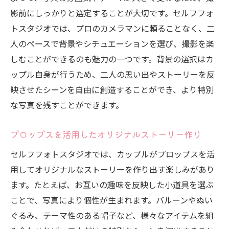
セルフフォトスタジオが提供する自由な撮
影前にしっかりと選定することが大切です。セルフフォ
影の魅力
トスタジオでは、プロのカメラマンに頼ることなく、二
セルフフォトスタジオが叶えるカップルの記念
人のペースで背景やシチュエーションを選び、撮影を楽
日フォト
しむことができるのも魅力の一つです。背景の選択はカ
セルフフォトスタジオで記念日を祝うカッ
ップル自身が行うため、二人の思い出やストーリーを反
プルフォト
映させたシーンを自由に創造することができ、より特別
特別な記念日を彩るセルフフォトスタジオ
な写真を残すことができます。
の活用法
カップルの記念日フォトをセルフフォトス
プロップスを活用したオリジナルストーリー作り
タジオで撮影
セルフフォトスタジオでは、カップルがプロップスを活
セルフフォトスタジオで記念日を特別に演
用してオリジナルなストーリーを作り出す楽しみがあり
出する方法
ます。たとえば、お互いの趣味を反映した小道具を選ぶ
カップルの記念日をセルフフォトスタジオ
ことで、写真により個性が生まれます。バルーンやぬい
で形に残す
ぐるみ、テーマ性のある帽子など、様々なアイテムを組