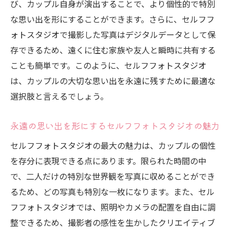
び、カップル自身が演出することで、より個性的で特別
な思い出を形にすることができます。さらに、セルフフ
ォトスタジオで撮影した写真はデジタルデータとして保
存できるため、遠くに住む家族や友人と瞬時に共有する
ことも簡単です。このように、セルフフォトスタジオ
は、カップルの大切な思い出を永遠に残すために最適な
選択肢と言えるでしょう。
永遠の思い出を形にするセルフフォトスタジオの魅力
セルフフォトスタジオの最大の魅力は、カップルの個性
を存分に表現できる点にあります。限られた時間の中
で、二人だけの特別な世界観を写真に収めることができ
るため、どの写真も特別な一枚になります。また、セル
フフォトスタジオでは、照明やカメラの配置を自由に調
整できるため、撮影者の感性を生かしたクリエイティブ