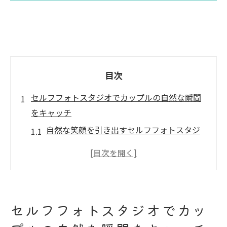
目次
セルフフォトスタジオでカップルの自然な瞬間
をキャッチ
自然な笑顔を引き出すセルフフォトスタジ
オの活用法
カップルのリラックスした瞬間を撮るポイ
ント
セルフフォトスタジオで捉える二人の素朴
セルフフォトスタジオでカッ
な日常
セルフフォトスタジオで叶えるナチュラル