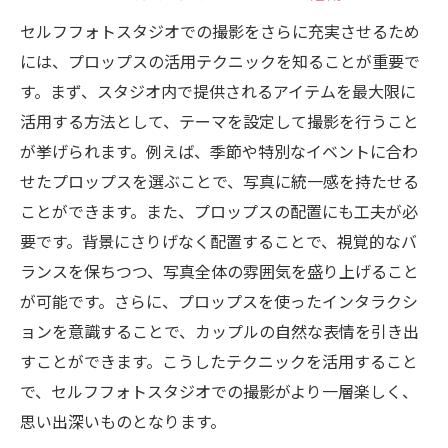
セルフフォトスタジオでの撮影をさらに充実させるため
には、プロップスの活用テクニックを知ることが重要で
す。まず、スタジオ内で提供されるアイテムを最大限に
活用する方法として、テーマを設定して撮影を行うこと
が挙げられます。例えば、季節や特別なイベントに合わ
せたプロップスを選ぶことで、写真に統一感を持たせる
ことができます。また、プロップスの配置にも工夫が必
要です。背景にさりげなく配置することで、視覚的なバ
ランスを保ちつつ、写真全体の雰囲気を盛り上げること
が可能です。さらに、プロップスを使ったインタラクシ
ョンを意識することで、カップルの自然な表情を引き出
すことができます。こうしたテクニックを活用すること
で、セルフフォトスタジオでの撮影がより一層楽しく、
思い出深いものとなります。