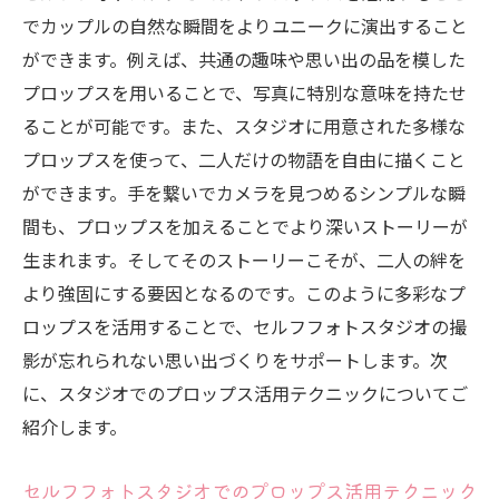
でカップルの自然な瞬間をよりユニークに演出すること
ができます。例えば、共通の趣味や思い出の品を模した
プロップスを用いることで、写真に特別な意味を持たせ
ることが可能です。また、スタジオに用意された多様な
プロップスを使って、二人だけの物語を自由に描くこと
ができます。手を繋いでカメラを見つめるシンプルな瞬
間も、プロップスを加えることでより深いストーリーが
生まれます。そしてそのストーリーこそが、二人の絆を
より強固にする要因となるのです。このように多彩なプ
ロップスを活用することで、セルフフォトスタジオの撮
影が忘れられない思い出づくりをサポートします。次
に、スタジオでのプロップス活用テクニックについてご
紹介します。
セルフフォトスタジオでのプロップス活用テクニック