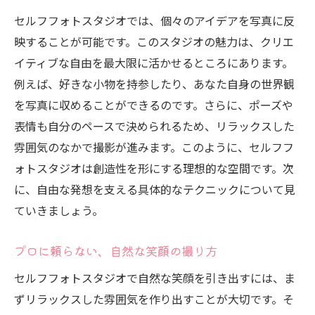
フォトスタイル
セルフフォトスタジオでは、個々のアイデアを写真に反
さまざまなスタイルを試す楽しみ
映することが可能です。このスタジオの魅力は、クリエ
個性を引き出すマタニティフォトスタイル
イティブな自由を最大限に活かせるところにあります。
セルフフォトスタジオでのスタイル選び
例えば、好きな小物を持参したり、あなた自身の世界観
多様なスタイルで豊かな表現を
を写真に収めることができるのです。さらに、ポーズや
表情も自分のペースで決められるため、リラックスした
マタニティフォトのスタイルのヒント
雰囲気のなかで撮影が進みます。このように、セルフフ
セルフフォトスタジオでのスタイルの提案
ォトスタジオは創造性を形にする理想的な空間です。次
妊婦さんにおすすめ！セルフフォトスタジオで
に、自由な発想を支える具体的なテクニックについて見
作る思い出
ていきましょう。
妊婦さんにぴったりの撮影アイデア
セルフフォトスタジオでの思い出作り
プロに頼らない、自然な笑顔の撮り方
妊娠中の特別な思い出を写真に
セルフフォトスタジオで自然な笑顔を引き出すには、ま
お腹を感じる瞬間を大切に
ずリラックスした雰囲気を作り出すことが大切です。そ
セルフフォトスタジオでの思い出の保存