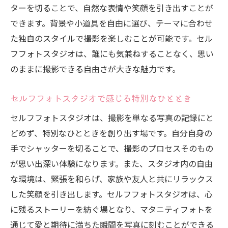
ターを切ることで、自然な表情や笑顔を引き出すことが
妊娠中の愛おしい瞬間をセルフフォトで
できます。背景や小道具を自由に選び、テーマに合わせ
セルフフォトスタジオでの心温まる写真
た独自のスタイルで撮影を楽しむことが可能です。セル
愛しさを写真に込めるテクニック
フフォトスタジオは、誰にも気兼ねすることなく、思い
セルフフォトスタジオでの記憶に残る撮影
のままに撮影できる自由さが大きな魅力です。
妊娠中の特別な愛しさを写真に収める
セルフフォトスタジオで感じる特別なひととき
セルフフォトスタジオは、撮影を単なる写真の記録にと
どめず、特別なひとときを創り出す場です。自分自身の
手でシャッターを切ることで、撮影のプロセスそのもの
が思い出深い体験になります。また、スタジオ内の自由
な環境は、緊張を和らげ、家族や友人と共にリラックス
した笑顔を引き出します。セルフフォトスタジオは、心
に残るストーリーを紡ぐ場となり、マタニティフォトを
通じて愛と期待に満ちた瞬間を写真に刻むことができる