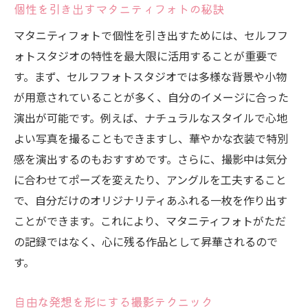
個性を引き出すマタニティフォトの秘訣
自然な笑顔を引き出すテクニック
マタニティフォトで個性を引き出すためには、セルフフ
セルフフォトスタジオの活用法
ォトスタジオの特性を最大限に活用することが重要で
自然体で撮影を楽しむコツ
す。まず、セルフフォトスタジオでは多様な背景や小物
セルフフォトスタジオが提供するリラックスし
が用意されていることが多く、自分のイメージに合った
た撮影空間
演出が可能です。例えば、ナチュラルなスタイルで心地
リラックスできる空間作りの工夫
よい写真を撮ることもできますし、華やかな衣装で特別
心地よい撮影空間の特徴
感を演出するのもおすすめです。さらに、撮影中は気分
に合わせてポーズを変えたり、アングルを工夫すること
セルフフォトスタジオでの快適な時間
で、自分だけのオリジナリティあふれる一枚を作り出す
撮影前にリラックスするためのヒント
ことができます。これにより、マタニティフォトがただ
セルフフォトスタジオでの落ち着いた撮影
の記録ではなく、心に残る作品として昇華されるので
方法
す。
リラックス空間での撮影の魅力
セルフフォトスタジオで試す多彩なマタニティ
自由な発想を形にする撮影テクニック