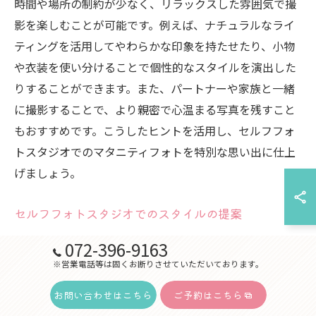
時間や場所の制約が少なく、リラックスした雰囲気で撮
影を楽しむことが可能です。例えば、ナチュラルなライ
ティングを活用してやわらかな印象を持たせたり、小物
や衣装を使い分けることで個性的なスタイルを演出した
りすることができます。また、パートナーや家族と一緒
に撮影することで、より親密で心温まる写真を残すこと
もおすすめです。こうしたヒントを活用し、セルフフォ
トスタジオでのマタニティフォトを特別な思い出に仕上
げましょう。
セルフフォトスタジオでのスタイルの提案
セルフフォトスタジオでの撮影は、スタイル選びが重要
072-396-9163
です。マタニティフォトを撮影する際には、自然光を取
※営業電話等は固くお断りさせていただいております。
り入れたシンプルな背景を選ぶと、温かみのある優しい
お問い合わせはこちら
ご予約はこちら
イメージが際立ちます。衣装は動きやすく、体型を美し