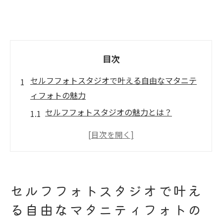
目次
セルフフォトスタジオで叶える自由なマタニテ
ィフォトの魅力
セルフフォトスタジオの魅力とは？
個性を引き出すマタニティフォトの秘訣
自由な発想を形にする撮影テクニック
プロに頼らない、自然な笑顔の撮り方
セルフフォトスタジオでの撮影の楽しみ方
セルフフォトスタジオで叶え
セルフフォトスタジオで感じる特別なひと
る自由なマタニティフォトの
とき