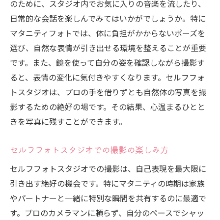
のために、スタジオ内でお気に入りの音楽を流したり、
妊婦さんに安心のセルフフォトスタジオ
日常的な会話を楽しんでみてはいかがでしょうか。特に
マタニティフォトでは、体に負担がかからないポーズを
セルフフォトスタジオが叶える笑顔あふれるマ
選び、自然な表情が引き出せる環境を整えることが重要
タニティフォト
です。また、鏡を使って自分の姿を確認しながら撮影す
笑顔を引き出すセルフフォトスタジオの魅
ると、表情の変化に気付きやすくなります。セルフフォ
力
トスタジオは、プロの手を借りずとも自然体の写真を撮
セルフフォトスタジオでの笑顔の作り方
影するための絶好の場です。その結果、心温まるひとと
幸せな瞬間をセルフフォトで残す
きを写真に残すことができます。
笑顔を自然に引き出す撮影ポイント
セルフフォトスタジオでの楽しい撮影時間
セルフフォトスタジオでの撮影の楽しみ方
笑顔あふれる写真を自分で撮る
セルフフォトスタジオでの撮影は、自己表現を最大限に
セルフフォトスタジオで心に刻む妊娠中の愛し
引き出す絶好の機会です。特にマタニティの時期は家族
さの瞬間
やパートナーと一緒に特別な瞬間を共有するのに最適で
愛しさを感じる写真の撮り方
す。プロのカメラマンに頼らず、自分のペースでシャッ