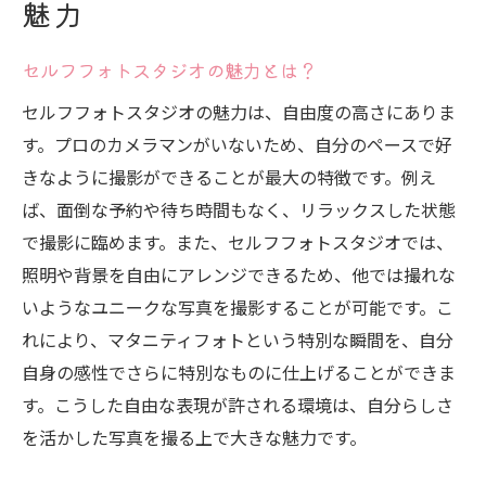
魅力
妊娠中の特別な瞬間をセルフフォトスタジオで
記録しよう
セルフフォトスタジオの魅力とは？
大切な瞬間を逃さない撮影の工夫
セルフフォトスタジオの魅力は、自由度の高さにありま
セルフフォトスタジオでの記録方法
す。プロのカメラマンがいないため、自分のペースで好
妊娠中の思い出を長く残すために
きなように撮影ができることが最大の特徴です。例え
家族との特別な時間を写真に残す
ば、面倒な予約や待ち時間もなく、リラックスした状態
エコー写真を使ったユニークな撮影アイデ
で撮影に臨めます。また、セルフフォトスタジオでは、
ア
照明や背景を自由にアレンジできるため、他では撮れな
セルフフォトスタジオで心に残る写真を
いようなユニークな写真を撮影することが可能です。こ
自然体で楽しむセルフフォトスタジオの新しい
れにより、マタニティフォトという特別な瞬間を、自分
マタニティ撮影
自身の感性でさらに特別なものに仕上げることができま
す。こうした自由な表現が許される環境は、自分らしさ
自然体で撮影するためのポイント
を活かした写真を撮る上で大きな魅力です。
セルフフォトスタジオでのリラックス法
無理のないポーズの作り方