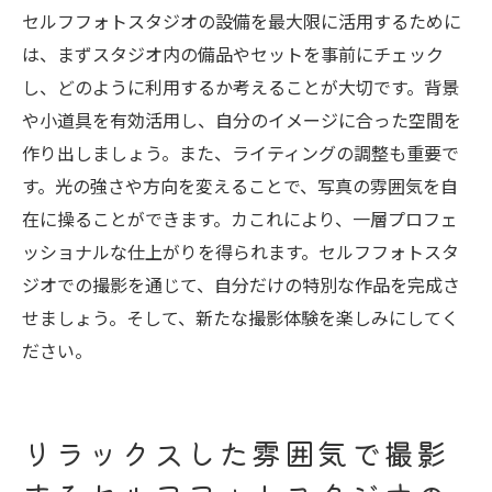
な写真作成法
セルフフォトスタジオの設備を最大限に活用するために
写真を通じてセルフフォトスタジオで表現
は、まずスタジオ内の備品やセットを事前にチェック
する自分
し、どのように利用するか考えることが大切です。背景
セルフフォトスタジオで新たな自分に出会
や小道具を有効活用し、自分のイメージに合った空間を
うためのステップ
作り出しましょう。また、ライティングの調整も重要で
す。光の強さや方向を変えることで、写真の雰囲気を自
セルフフォトスタジオ体験を次のステップへ進
在に操ることができます。カこれにより、一層プロフェ
化させるヒント
ッショナルな仕上がりを得られます。セルフフォトスタ
セルフフォトスタジオでの体験を次に活か
ジオでの撮影を通じて、自分だけの特別な作品を完成さ
すための方法
せましょう。そして、新たな撮影体験を楽しみにしてく
新しい撮影アイデアをセルフフォトスタジ
ださい。
オで見つける
セルフフォトスタジオの体験を次の撮影に
繋げるコツ
リラックスした雰囲気で撮影
セルフフォトスタジオでの体験を振り返る