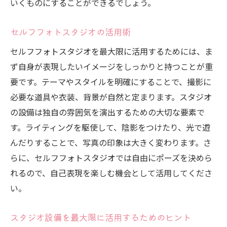
いくものにすることができるでしょう。
セルフフォトスタジオでの効果的な撮影プ
レビュー方法
セルフフォトスタジオの活用術
撮影中に確認をおこたらないメリット
セルフフォトスタジオを最大限に活用するためには、ま
セルフフォトスタジオで納得のいく写真を
ず自身が表現したいイメージをしっかりと持つことが重
撮るためのプロセス
要です。テーマやスタイルを明確にすることで、撮影に
日常を超えた自己表現をセルフフォトスタジオ
必要な道具や衣装、背景が自然と定まります。スタジオ
で楽しむ方法
の設備は独自の雰囲気を演出するための大切な要素で
セルフフォトスタジオでの非日常体験の楽
す。ライティングを駆使して、陰影をつけたり、光で遊
しみ方
んだりすることで、写真の印象は大きく変わります。さ
想像力を膨らませるセルフフォトスタジオ
らに、セルフフォトスタジオでは自由にポーズを決めら
での撮影
れるので、自己表現を楽しむ機会として活用してくださ
セルフフォトスタジオで自己表現を広げる
い。
ためのヒント
セルフフォトスタジオでのクリエイティブ
スタジオ設備を最大限に活用するためのヒント