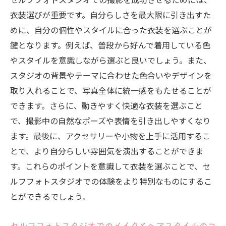
ライティングで変わる自分の魅力をセルフフォ
衣装選びが重要です。自分らしさを最大限に引き出すた
トスタジオで発見
めに、自分の個性やスタイルに合った衣装を選ぶことが
セルフフォトスタジオでのライティングの
鍵となります。例えば、普段から好んで着用している色
基礎
やスタイルを意識しながら選ぶと良いでしょう。また、
自分の魅力を引き出す光の使い方
スタジオの背景やテーマに合わせた色合いやデザインを
ライティングの工夫で写真を劇的に変える
取り入れることで、写真全体に統一感をもたせることが
テクニック
できます。さらに、動きやすく快適な衣装を選ぶこと
セルフフォトスタジオでの照明の調整法
で、撮影中の自然なポーズや表情を引き出しやすくなり
セルフフォトスタジオだからこそできる瞬間の
ます。最後に、アクセサリーや小物を上手に活用するこ
切り取り方
とで、より自分らしい雰囲気を演出することができま
自分だけの特別な瞬間をセルフフォトスタ
す。これらのポイントを意識して衣装を選ぶことで、セ
ジオで記録
ルフフォトスタジオでの体験をより特別なものにするこ
とができるでしょう。
動きのある写真を撮るセルフフォトスタジ
オでのテクニック
セルフフォトスタジオでのメイクとヘアスタイルのコ