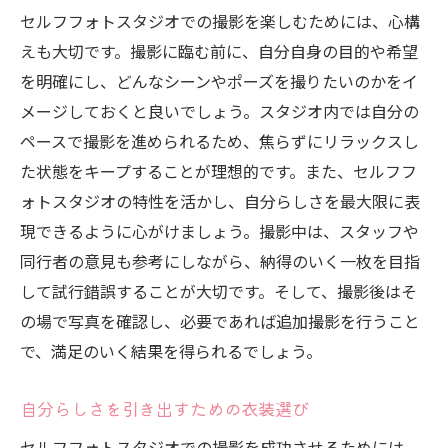
セルフフォトスタジオで自然体の自分を撮
セルフフォトスタジオでの撮影を楽しむためには、心構
影するコツ
えも大切です。撮影に臨む前に、自分自身の目的や希望
背景選びが鍵！セルフフォトスタジオでの撮影
を明確にし、どんなシーンやポーズを撮りたいのかをイ
テクニック
メージしておくと良いでしょう。スタジオ内では自分の
セルフフォトスタジオでの背景選びのポイ
ペースで撮影を進められるため、焦らずにリラックスし
ント
た状態をキープすることが理想的です。また、セルフフ
セルフフォトスタジオで写真を引き立てる
ォトスタジオの特性を活かし、自分らしさを最大限に表
背景選び
現できるように心がけましょう。撮影中は、スタッフや
異なる背景で自分のスタイルを表現する方
同行者の意見も参考にしながら、納得のいく一枚を目指
法
して試行錯誤することが大切です。そして、撮影後はそ
の場で写真を確認し、必要であれば追加撮影を行うこと
セルフフォトスタジオで創造性を発揮する
で、満足のいく結果を得られるでしょう。
背景選び
背景の組み合わせで撮影のバリエーション
自分らしさを引き出すための衣装選び
を広げる
セルフフォトスタジオでの撮影を成功させるためには、