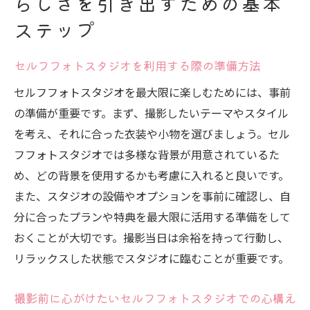
らしさを引き出すための基本
セルフフォトスタジオの活用術
ステップ
スタジオ設備を最大限に活用するためのヒ
セルフフォトスタジオを利用する際の準備方法
ント
リラックスした雰囲気で撮影するセルフフォト
セルフフォトスタジオを最大限に楽しむためには、事前
スタジオの魅力
の準備が重要です。まず、撮影したいテーマやスタイル
を考え、それに合った衣装や小物を選びましょう。セル
セルフフォトスタジオでリラックスするた
フフォトスタジオでは多様な背景が用意されているた
めの環境作り
め、どの背景を使用するかも考慮に入れると良いです。
自然な笑顔を引き出すセルフフォトスタジ
また、スタジオの設備やオプションを事前に確認し、自
オでのテクニック
分に合ったプランや特典を最大限に活用する準備をして
セルフフォトスタジオで楽しむリフレッシ
おくことが大切です。撮影当日は余裕を持って行動し、
ュ撮影
リラックスした状態でスタジオに臨むことが重要です。
緊張をほぐすセルフフォトスタジオでのリ
ラックス法
撮影前に心がけたいセルフフォトスタジオでの心構え