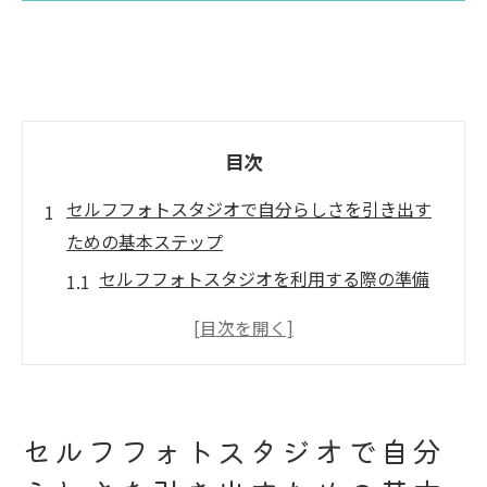
目次
セルフフォトスタジオで自分らしさを引き出す
ための基本ステップ
セルフフォトスタジオを利用する際の準備
方法
撮影前に心がけたいセルフフォトスタジオ
での心構え
自分らしさを引き出すための衣装選び
セルフフォトスタジオで自分
セルフフォトスタジオでのメイクとヘアス
タイルのコツ