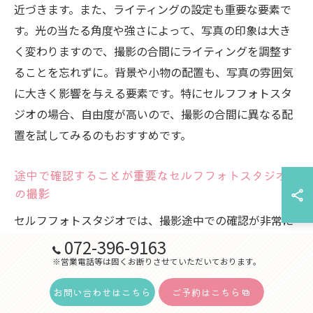
近づきます。また、ライティングの設定も重要な要素で
す。光の当たる角度や強さによって、写真の印象は大き
く変わりますので、撮影の合間にライティングを調整す
ることを忘れずに。背景や小物の配置も、写真の雰囲気
に大きく影響を与える要素です。特にセルフフォトスタ
ジオの場合、自由度が高いので、撮影の合間に異なる配
置を試してみるのもおすすめです。
途中で確認することが重要なセルフフォトスタジオで
の撮影
セルフフォトスタジオでは、撮影途中での確認が非常に
重要です。撮影の途中で写真を確認し、ポーズや表情に
072-396-9163
改善の余地があるかどうかを判断しましょう。セルフタ
※営業電話等は固くお断りさせていただいております。
イマーやリモコンを活用して、自分らしい瞬間を逃さな
お問い合わせはこちら
ご予約はこちら
いようにするのも一つの手です。また、カメラの設定も