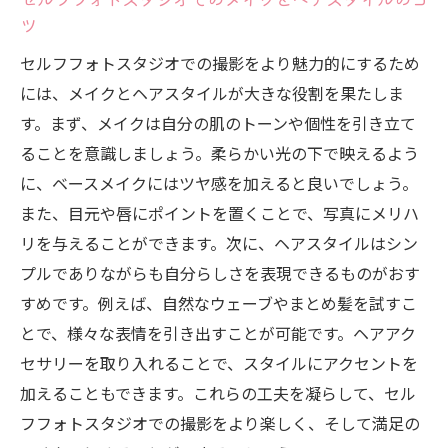
セルフフォトスタジオでのユニークな写真
ツ
の撮り方
セルフフォトスタジオでの撮影をより魅力的にするため
シャッターチャンスを逃さないセルフフォ
には、メイクとヘアスタイルが大きな役割を果たしま
トスタジオでのコツ
す。まず、メイクは自分の肌のトーンや個性を引き立て
セルフフォトスタジオで動きと静を表現す
ることを意識しましょう。柔らかい光の下で映えるよう
る方法
に、ベースメイクにはツヤ感を加えると良いでしょう。
瞬間を捉えるためのセルフフォトスタジオ
また、目元や唇にポイントを置くことで、写真にメリハ
の活用法
リを与えることができます。次に、ヘアスタイルはシン
撮影の合間に確認！納得のいく一枚をセルフフ
プルでありながらも自分らしさを表現できるものがおす
ォトスタジオで
すめです。例えば、自然なウェーブやまとめ髪を試すこ
セルフフォトスタジオで撮影の合間にチェ
とで、様々な表情を引き出すことが可能です。ヘアアク
ックするポイント
セサリーを取り入れることで、スタイルにアクセントを
途中で確認することが重要なセルフフォト
加えることもできます。これらの工夫を凝らして、セル
スタジオでの撮影
フフォトスタジオでの撮影をより楽しく、そして満足の