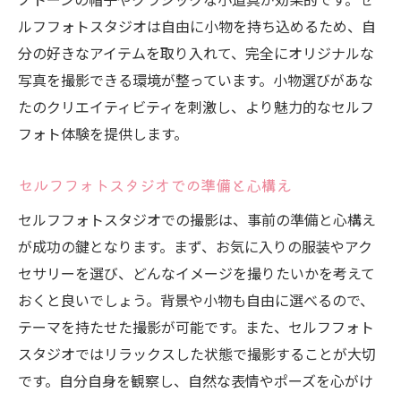
ング
ルフフォトスタジオは自由に小物を持ち込めるため、自
セルフフォトで特別な瞬間を捉えるアイデ
分の好きなアイテムを取り入れて、完全にオリジナルな
ア
写真を撮影できる環境が整っています。小物選びがあな
自分のペースでセルフフォトを楽しむコツ
たのクリエイティビティを刺激し、より魅力的なセルフ
セルフフォトスタジオであなたの個性を最大限
フォト体験を提供します。
に表現する方法
個性を活かしたセルフフォトの撮影アイデ
セルフフォトスタジオでの準備と心構え
ア
セルフフォトスタジオでの撮影は、事前の準備と心構え
自分らしさを表現する服装とアクセサリー
が成功の鍵となります。まず、お気に入りの服装やアク
の選び方
セサリーを選び、どんなイメージを撮りたいかを考えて
セルフフォトスタジオで自分だけのスタイ
おくと良いでしょう。背景や小物も自由に選べるので、
ルを確立
テーマを持たせた撮影が可能です。また、セルフフォト
個性を引き出すセルフフォトのライティン
スタジオではリラックスした状態で撮影することが大切
グ技術
です。自分自身を観察し、自然な表情やポーズを心がけ