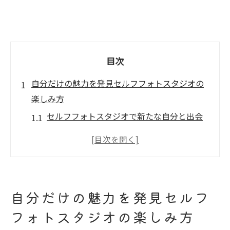
目次
自分だけの魅力を発見セルフフォトスタジオの
楽しみ方
セルフフォトスタジオで新たな自分と出会
う第一歩
自撮りで捉える独自の魅力を探る
背景の選び方で変わるセルフフォト体験
小物を活用して個性を引き出す方法
自分だけの魅力を発見セルフ
セルフフォトスタジオでの準備と心構え
フォトスタジオの楽しみ方
思い出に残る瞬間をセルフフォトで切り取