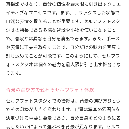
真撮影ではなく、自分の個性を最大限に引き出すクリエ
初心者でもできる自然なポージングのコツ
イティブなプロセスです。まず、リラックスした状態で
セルフフォトスタジオでポージングを練習
自然な表情を捉えることが重要です。セルフフォトスタ
する方法
ジオの特長である多様な背景や小物を使いこなすこと
自分を魅力的に見せるポージングテクニッ
で、普段とは異なる自分を演出できます。また、ポーズ
ク
や表情に工夫を凝らすことで、自分だけの魅力を写真に
セルフフォトで様々なポーズを試す楽しさ
封じ込めることが可能です。このようにして、セルフフ
ポージングに役立つセルフタイマーの活用
ォトスタジオは個々の魅力を最大限に引き出す舞台とな
法
ります。
セルフフォトスタジオでポーズを工夫する
背景の選び方で変わるセルフフォト体験
ポイント
自由なアングルでセルフフォトスタジオの可能
セルフフォトスタジオでの撮影は、背景の選び方ひとつ
性を広げる
でその印象が大きく変わります。背景は写真の雰囲気を
セルフフォトでアングルを工夫する基本
決定づける重要な要素であり、自分自身をどのように表
現したいかによって選ぶべき背景が異なります。セルフ
角度を変えて新しい自分を発見