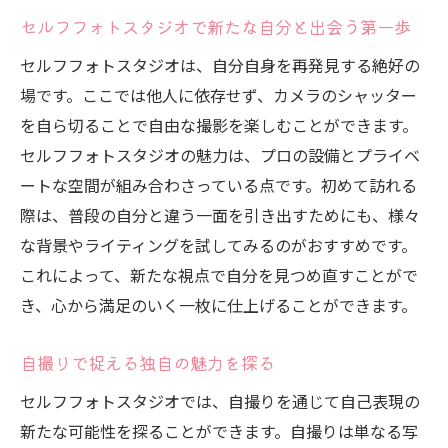
る
セルフフォトスタジオで新たな自分と出会う第一歩
リラックスした表情をセルフフォトスタジオで
セルフフォトスタジオは、自分自身を再発見する絶好の
捉えよう
場です。ここでは他人に依存せず、カメラのシャッター
自然体の表情を引き出す撮影テクニック
を自ら切ることで自由な撮影を楽しむことができます。
セルフフォトスタジオで緊張をほぐす方法
セルフフォトスタジオの魅力は、プロの設備とプライベ
自分のペースでシャッターを切るメリット
ートな空間が組み合わさっている点です。初めて訪れる
クリエイティブな背景でセルフフォトスタジオ
際は、普段の自分と違う一面を引き出すためにも、様々
の魅力を引き立てる
な背景やライティングを試してみるのがおすすめです。
背景選びでセルフフォトの雰囲気を変える
これによって、新たな視点で自分を見つめ直すことがで
き、心から満足のいく一枚に仕上げることができます。
セルフフォトスタジオの背景で個性を演出
背景を活かしたセルフフォトの撮影アイデ
自撮りで捉える独自の魅力を探る
ア
セルフフォトスタジオでは、自撮りを通じて自己表現の
セルフフォトスタジオで自然なポージングを楽
新たな可能性を探ることができます。自撮りは単なる写
しむ秘訣