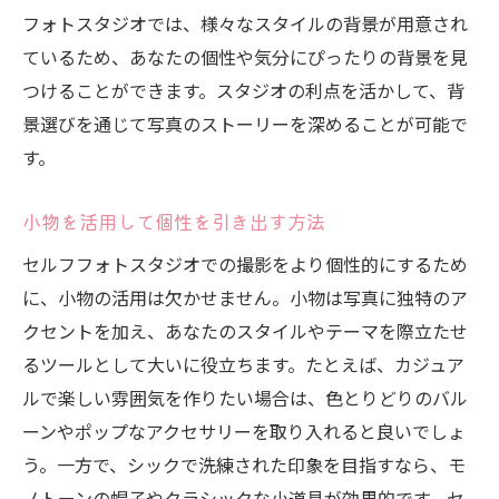
フォトスタジオでは、様々なスタイルの背景が用意され
セルフフォトで高め合うアングルの使い方
ているため、あなたの個性や気分にぴったりの背景を見
写真の印象を変える自由なアングル
つけることができます。スタジオの利点を活かして、背
セルフフォトスタジオでのアングル選びの
景選びを通じて写真のストーリーを深めることが可能で
ポイント
す。
アングルの違いでセルフフォトを楽しむ方
法
小物を活用して個性を引き出す方法
セルフフォトスタジオで特別な瞬間を自分のペ
セルフフォトスタジオでの撮影をより個性的にするため
ースで切り取る
に、小物の活用は欠かせません。小物は写真に独特のア
セルフフォトで瞬間を永遠に残す方法
クセントを加え、あなたのスタイルやテーマを際立たせ
自分だけのストーリーを写真で表現
るツールとして大いに役立ちます。たとえば、カジュア
セルフフォトスタジオで日常を特別なもの
ルで楽しい雰囲気を作りたい場合は、色とりどりのバル
に
ーンやポップなアクセサリーを取り入れると良いでしょ
う。一方で、シックで洗練された印象を目指すなら、モ
撮りたい瞬間を逃さないシャッタータイミ
ノトーンの帽子やクラシックな小道具が効果的です。セ