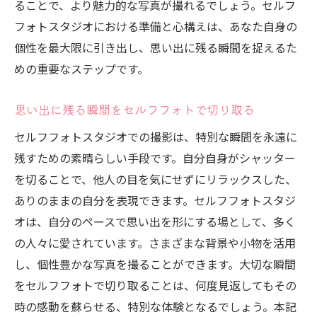
あなたらしさを表現する背景と小物の選び
ることで、より魅力的な写真が撮れるでしょう。セルフ
方
フォトスタジオにおける準備と心構えは、あなた自身の
個性を最大限に引き出し、思い出に残る瞬間を捉えるた
セルフフォトで独自のスタイルを楽しむ方
めの重要なステップです。
法
セルフフォトスタジオで心から楽しむ自撮り体
思い出に残る瞬間をセルフフォトで切り取る
験
セルフフォトスタジオでの撮影は、特別な瞬間を永遠に
セルフフォトで心から楽しむための基本
残すための素晴らしい手段です。自分自身がシャッター
撮影を通じて自分を再発見するプロセス
を切ることで、他人の目を気にせずにリラックスした、
セルフフォトスタジオで楽しい時間を過ご
ありのままの自分を表現できます。セルフフォトスタジ
す秘訣
オは、自分のペースで思い出を形にする場として、多く
自撮りをもっと楽しむための撮影アイデア
の人々に愛されています。さまざまな背景や小物を活用
セルフフォトで自己表現の楽しさを体験
し、個性豊かな写真を撮ることができます。大切な瞬間
セルフフォトスタジオで思い出を作る楽し
をセルフフォトで切り取ることは、何度見返してもその
み方
時の感動を蘇らせる、特別な体験となるでしょう。本記