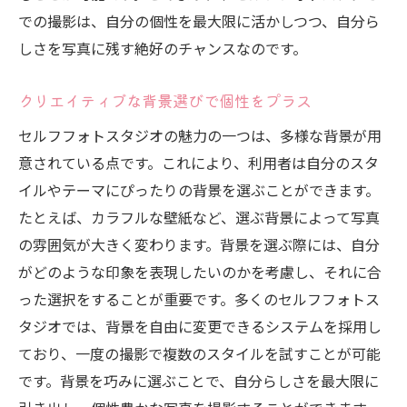
空き時間を有効に利用するためのポイント
での撮影は、自分の個性を最大限に活かしつつ、自分ら
撮影計画を立てるためのアドバイス
しさを写真に残す絶好のチャンスなのです。
柔軟な予約システムを活用する方法
クリエイティブな背景選びで個性をプラス
時間を気にせず撮影を満喫する
予約制のセルフフォトスタジオを賢く選ぶ
セルフフォトスタジオの魅力の一つは、多様な背景が用
意されている点です。これにより、利用者は自分のスタ
セルフフォトスタジオ利用者の声理想の一枚を
イルやテーマにぴったりの背景を選ぶことができます。
手に入れる方法
たとえば、カラフルな壁紙など、選ぶ背景によって写真
利用者の体験談から学ぶ成功の秘訣
の雰囲気が大きく変わります。背景を選ぶ際には、自分
理想の写真を撮るためのステップ
がどのような印象を表現したいのかを考慮し、それに合
ユーザーが語る背景選びのポイント
った選択をすることが重要です。多くのセルフフォトス
セルフフォトスタジオの活用法を探る
タジオでは、背景を自由に変更できるシステムを採用し
成功する撮影プランの立て方
ており、一度の撮影で複数のスタイルを試すことが可能
利用者の声に基づくスタジオ選びのコツ
です。背景を巧みに選ぶことで、自分らしさを最大限に
セルフフォトスタジオで撮影を楽しむためのポ