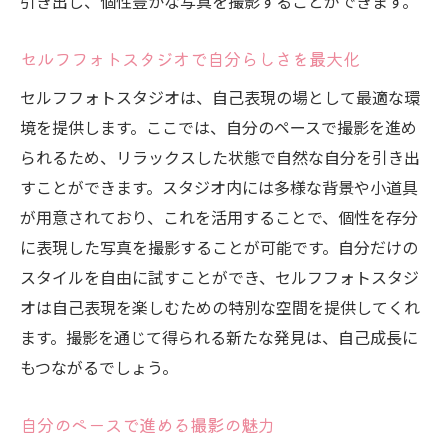
引き出し、個性豊かな写真を撮影することができます。
イントとは
セルフフォトスタジオで自分らしさを最大化
セルフフォトスタジオ初心者向けガイド
セルフフォトスタジオは、自己表現の場として最適な環
撮影を楽しむための準備と心構え
境を提供します。ここでは、自分のペースで撮影を進め
スタジオ内での効果的な動き方
られるため、リラックスした状態で自然な自分を引き出
撮影時のアングルやポーズの工夫
すことができます。スタジオ内には多様な背景や小道具
セルフフォトスタジオでのクリエイティブ
が用意されており、これを活用することで、個性を存分
な表現方法
に表現した写真を撮影することが可能です。自分だけの
撮影体験を最大限に楽しむためのヒント
スタイルを自由に試すことができ、セルフフォトスタジ
セルフフォトスタジオの利用者が語る背景選び
オは自己表現を楽しむための特別な空間を提供してくれ
の重要性
ます。撮影を通じて得られる新たな発見は、自己成長に
背景が写真に与える影響を理解する
もつながるでしょう。
背景選びで思い通りの写真を実現
自分のペースで進める撮影の魅力
セルフフォトスタジオで背景を効果的に活