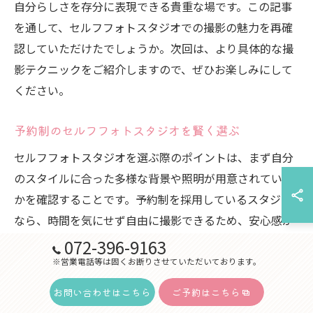
自分らしさを存分に表現できる貴重な場です。この記事
を通して、セルフフォトスタジオでの撮影の魅力を再確
認していただけたでしょうか。次回は、より具体的な撮
影テクニックをご紹介しますので、ぜひお楽しみにして
ください。
予約制のセルフフォトスタジオを賢く選ぶ
セルフフォトスタジオを選ぶ際のポイントは、まず自分
のスタイルに合った多様な背景や照明が用意されている
かを確認することです。予約制を採用しているスタジオ
なら、時間を気にせず自由に撮影できるため、安心感が
あります。さらに、口コミを参考にすることで、実際の
072-396-9163
利用者の声を知ることができます。特に、スタジオのス
※営業電話等は固くお断りさせていただいております。
タッフの対応や設備の使いやすさについてのフィードバ
お問い合わせはこちら
ご予約はこちら
ックは重要です。また、アクセスの良さや駐車場の有