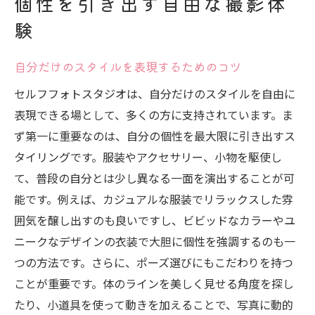
個性を引き出す自由な撮影体
プロに頼らないセルフフォトスタジオで本当の
験
自分を見つける
セルフフォトスタジオで自己表現を育む
自分だけのスタイルを表現するためのコツ
自分のペースで撮影を楽しむ方法
セルフフォトスタジオは、自分だけのスタイルを自由に
プロカメラマン不要の理由とは
表現できる場として、多くの方に支持されています。ま
自由な撮影がもたらす自己発見
ず第一に重要なのは、自分の個性を最大限に引き出すス
他者の目を気にせずに自然体を追求
タイリングです。服装やアクセサリー、小物を駆使し
写真を通じて自分らしさを再発見
て、普段の自分とは少し異なる一面を演出することが可
セルフフォトスタジオの選び方背景と照明の組
能です。例えば、カジュアルな服装でリラックスした雰
み合わせが鍵
囲気を醸し出すのも良いですし、ビビッドなカラーやユ
スタジオ選びで押さえておきたいポイント
ニークなデザインの衣装で大胆に個性を強調するのも一
つの方法です。さらに、ポーズ選びにもこだわりを持つ
背景選びが写真の印象を左右する
ことが重要です。体のラインを美しく見せる角度を探し
スタジオの設備を確認する重要性
たり、小道具を使って動きを加えることで、写真に動的
写真のスタイルに合った背景を選ぶ