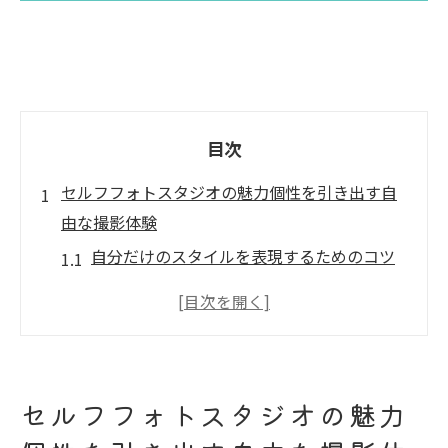
目次
セルフフォトスタジオの魅力個性を引き出す自
由な撮影体験
自分だけのスタイルを表現するためのコツ
自由度の高い撮影で自然な自分を引き出す
クリエイティブな背景選びで個性をプラス
セルフフォトスタジオで自分らしさを最大
化
セルフフォトスタジオの魅力
自分のペースで進める撮影の魅力