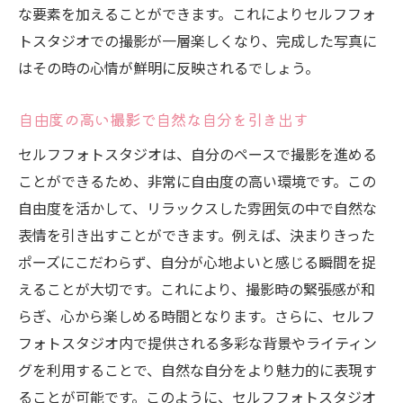
な要素を加えることができます。これによりセルフフォ
照明の種類がもたらす効果を理解する
トスタジオでの撮影が一層楽しくなり、完成した写真に
セルフフォトスタジオでストレスフリーな撮影
はその時の心情が鮮明に反映されるでしょう。
を実現する秘訣
リラックスして撮影を楽しむための準備
自由度の高い撮影で自然な自分を引き出す
セルフフォトスタジオでの時間管理術
セルフフォトスタジオは、自分のペースで撮影を進める
心地よい撮影空間を作るための工夫
ことができるため、非常に自由度の高い環境です。この
撮影前に知っておきたいリラックス法
自由度を活かして、リラックスした雰囲気の中で自然な
表情を引き出すことができます。例えば、決まりきった
余裕を持って撮影を楽しむコツ
ポーズにこだわらず、自分が心地よいと感じる瞬間を捉
撮影ストレスを軽減する背景と照明の選び
えることが大切です。これにより、撮影時の緊張感が和
方
らぎ、心から楽しめる時間となります。さらに、セルフ
セルフフォトスタジオ予約制のメリット自由な
フォトスタジオ内で提供される多彩な背景やライティン
時間を楽しむ
グを利用することで、自然な自分をより魅力的に表現す
予約制で得られる安心感と自由度
ることが可能です。このように、セルフフォトスタジオ