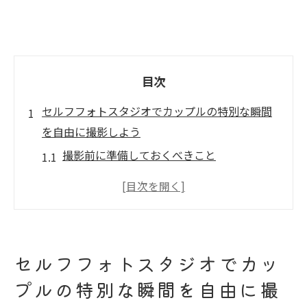
目次
セルフフォトスタジオでカップルの特別な瞬間
を自由に撮影しよう
撮影前に準備しておくべきこと
自由にポーズを決めるためのアイデア集
二人の思い出を彩る小道具の選び方
自然体を引き出すためのリラックス方法
狙った一枚を撮るための撮影スポット
セルフフォトスタジオでカッ
時間を忘れるほど楽しい撮影のヒント
プルの特別な瞬間を自由に撮
カップル必見セルフフォトスタジオで二人の個