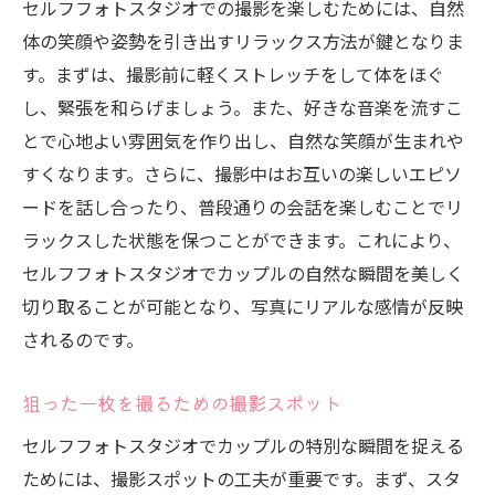
セルフフォトスタジオでの撮影を楽しむためには、自然
影
体の笑顔や姿勢を引き出すリラックス方法が鍵となりま
時間を忘れて楽しむ贅沢な撮影プラン
す。まずは、撮影前に軽くストレッチをして体をほぐ
セルフフォトスタジオがカップルの思い出作り
し、緊張を和らげましょう。また、好きな音楽を流すこ
に最適な理由
とで心地よい雰囲気を作り出し、自然な笑顔が生まれや
すくなります。さらに、撮影中はお互いの楽しいエピソ
自由度が高いセルフフォトスタジオの魅力
ードを話し合ったり、普段通りの会話を楽しむことでリ
セルフフォトスタジオのコストパフォーマ
ラックスした状態を保つことができます。これにより、
ンス
セルフフォトスタジオでカップルの自然な瞬間を美しく
カップルに人気のセルフフォトスタジオと
切り取ることが可能となり、写真にリアルな感情が反映
は
されるのです。
思い出の瞬間を豊かにするスタジオ設備
セルフフォトスタジオで叶う特別な撮影体
狙った一枚を撮るための撮影スポット
験
セルフフォトスタジオでカップルの特別な瞬間を捉える
カップルで楽しむためのスタジオ選びのポ
ためには、撮影スポットの工夫が重要です。まず、スタ
イント