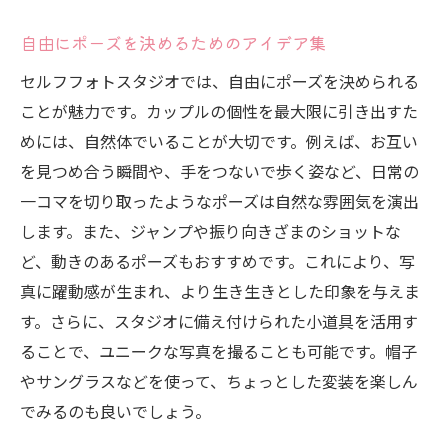
撮影後の写真編集テクニック
自由にポーズを決めるためのアイデア集
二人だけのアルバムを作る楽しさ
セルフフォトスタジオでは、自由にポーズを決められる
カップルの思い出をセルフフォトスタジオで形
ことが魅力です。カップルの個性を最大限に引き出すた
にする方法
めには、自然体でいることが大切です。例えば、お互い
特別な日の撮影プランニング
を見つめ合う瞬間や、手をつないで歩く姿など、日常の
手作りアイテムで演出する写真
一コマを切り取ったようなポーズは自然な雰囲気を演出
セルフフォトスタジオならではの記念日ア
します。また、ジャンプや振り向きざまのショットな
イデア
ど、動きのあるポーズもおすすめです。これにより、写
真に躍動感が生まれ、より生き生きとした印象を与えま
二人の歴史を振り返る撮影テーマ
す。さらに、スタジオに備え付けられた小道具を活用す
長く残るフォトフレーム作り
ることで、ユニークな写真を撮ることも可能です。帽子
写真を活かした思い出の共有法
やサングラスなどを使って、ちょっとした変装を楽しん
セルフフォトスタジオでカップルの一瞬一瞬を
でみるのも良いでしょう。
特別に