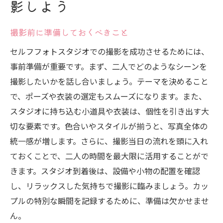
影しよう
性を表現
二人の個性を引き出す衣装の選び方
撮影前に準備しておくべきこと
スタジオ背景の活用法と演出テクニック
セルフフォトスタジオでの撮影を成功させるためには、
自然な笑顔を引き出すコミュニケーション
事前準備が重要です。まず、二人でどのようなシーンを
術
撮影したいかを話し合いましょう。テーマを決めること
写真にテーマを持たせるプランニング
で、ポーズや衣装の選定もスムーズになります。また、
二人らしさを表現するポーズ集
スタジオに持ち込む小道具や衣装は、個性を引き出す大
ユニークな撮影アイデアでオリジナリティ
切な要素です。色合いやスタイルが揃うと、写真全体の
を
統一感が増します。さらに、撮影当日の流れを頭に入れ
セルフフォトスタジオで叶えるカップルの自由
ておくことで、二人の時間を最大限に活用することがで
な撮影体験
きます。スタジオ到着後は、設備や小物の配置を確認
し、リラックスした気持ちで撮影に臨みましょう。カッ
予約から撮影までの流れを徹底解説
プルの特別な瞬間を記録するために、準備は欠かせませ
セルフフォトスタジオの基本的な使い方
ん。
撮影時間をフルに活用するコツ