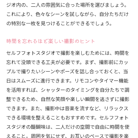
ジオ内の、二人の雰囲気に合った場所を選びましょう。
カップルで楽しむセルフフォトスタジオの自由
これにより、色々なシーンを試しながら、自分たちだけ
さと魅力
の特別な一枚を見つけることができるでしょう。
セルフフォトスタジオの選び方
時間を忘れるほど楽しい撮影のヒント
撮影プランの立て方と実行方法
カップルでの撮影をより楽しくする工夫
セルフフォトスタジオで撮影を楽しむためには、時間を
二人の関係性を深める撮影体験
忘れて没頭できる工夫が必要です。まず、撮影前にカッ
プルで撮りたいシーンやポーズを話し合っておくと、当
セルフフォトスタジオでの新しい挑戦
日はスムーズに進行できます。リモコンやタイマー機能
二人の大切な時間を写真に残す意義
を活用すれば、シャッターのタイミングを自分たちで調
整できるため、自然な笑顔や楽しい瞬間を逃さずに撮影
できます。また、撮影中は音楽を流すなど、リラックス
できる環境を整えることもおすすめです。セルフフォト
スタジオの醍醐味は、二人だけの空間で自由に時間を使
えること。周囲を気にせず、お互いのペースで撮影を楽