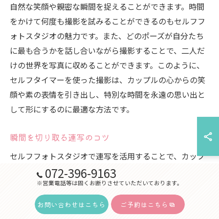
自然な笑顔や親密な瞬間を捉えることができます。時間
をかけて何度も撮影を試みることができるのもセルフフ
ォトスタジオの魅力です。また、どのポーズが自分たち
に最も合うかを話し合いながら撮影することで、二人だ
けの世界を写真に収めることができます。このように、
セルフタイマーを使った撮影は、カップルの心からの笑
顔や素の表情を引き出し、特別な時間を永遠の思い出と
して形にするのに最適な方法です。
瞬間を切り取る連写のコツ
セルフフォトスタジオで連写を活用することで、カップ
072-396-9163
ルの自然な動きや生き生きとした表情を逃さずに記録す
※営業電話等は固くお断りさせていただいております。
ることができます。特に、互いに見つめ合ったり、笑い
合ったりする瞬間は連写の力を借りて効果的に捕えるこ
お問い合わせはこちら
ご予約はこちら
とができます。連写を使う際は、スタジオの照明を活か