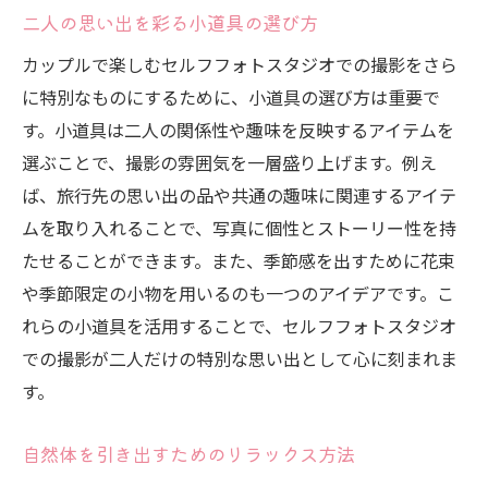
一瞬を逃さないシャッターチャンスの見極
二人の思い出を彩る小道具の選び方
め
カップルで楽しむセルフフォトスタジオでの撮影をさら
表情豊かな撮影を叶えるライティング
に特別なものにするために、小道具の選び方は重要で
二人の表現力を引き出す撮影テクニック
す。小道具は二人の関係性や趣味を反映するアイテムを
特別な瞬間を引き立たせる背景選び
選ぶことで、撮影の雰囲気を一層盛り上げます。例え
セルフタイマーを活用した自然な撮影
ば、旅行先の思い出の品や共通の趣味に関連するアイテ
ムを取り入れることで、写真に個性とストーリー性を持
瞬間を切り取る連写のコツ
たせることができます。また、季節感を出すために花束
セルフフォトスタジオでカップルだけのプライ
や季節限定の小物を用いるのも一つのアイデアです。こ
ベートな時間を楽しむ
れらの小道具を活用することで、セルフフォトスタジオ
プライベート空間での撮影のメリット
での撮影が二人だけの特別な思い出として心に刻まれま
誰にも邪魔されない撮影の楽しみ方
す。
二人だけの秘密を写真に残すアイデア
プライベート空間でリラックスする撮影術
自然体を引き出すためのリラックス方法
他のカップルと差をつけるプライベート撮